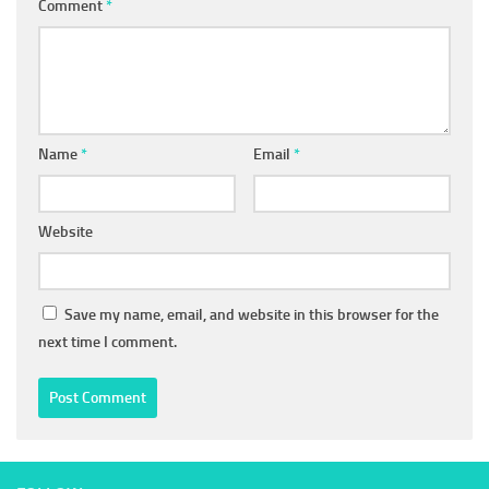
Comment
*
Name
*
Email
*
Website
Save my name, email, and website in this browser for the
next time I comment.