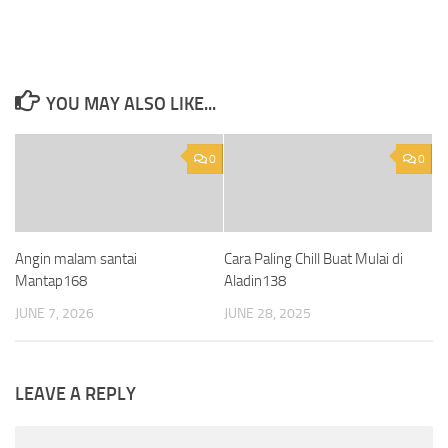
YOU MAY ALSO LIKE...
0
0
Angin malam santai
Cara Paling Chill Buat Mulai di
Mantap168
Aladin138
JUNE 7, 2026
JUNE 28, 2025
LEAVE A REPLY