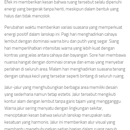
Efek ini memberikan kesan bahwa ruang tersebut selalu dipenuhi
energi yang bergerak tanpa henti, meskipun dalam bentuk yang
halus dan tidak mencolok.
Perubahan waktu memberikan variasi suasana yang memperkuat
energi positif dalam lanskap ini. Pagi hari menghadirkan cahaya
lembut dengan dominasi warna biru dan putih yang segar. Siang
hari memperlihatkan intensitas warna yang lebih kuat dengan
kontras yang jelas antara cahaya dan bayangan. Sore hari membawa
nuansa hangat dengan dominasi oranye dan emas yang menyebar
perlahan di seluruh area. Malam hari menghadirkan suasana tenang
dengan cahaya kecil yang tersebar seperti bintang di seluruh ruang.
Jalur-jalur yang menghubungkan berbagai area memiliki desain
yang sederhana namun tetap estetis. Jalur tersebut mengikuti
kontur alam dengan lembut tanpa garis tajam yang mengganggu.
Warna jalur sering menyatu dengan lingkungan sekitar,
menciptakan kesan bahwa seluruh lanskap merupakan satu
kesatuan yang harmonis. Jalur ini memberikan alur visual yang
membantu menghubungkan setiap bagian dalam ruang penuh