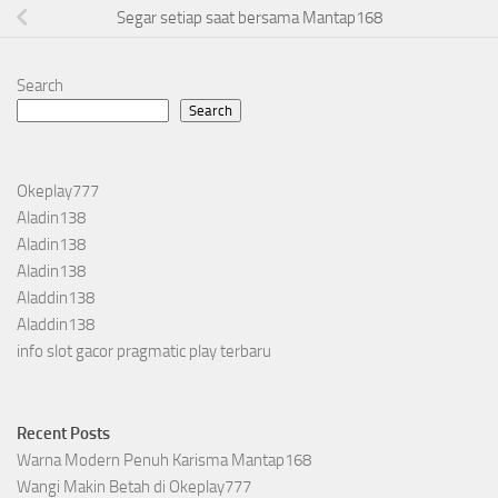
Segar setiap saat bersama Mantap168
Search
Search
Okeplay777
Aladin138
Aladin138
Aladin138
Aladdin138
Aladdin138
info slot gacor pragmatic play terbaru
Recent Posts
Warna Modern Penuh Karisma Mantap168
Wangi Makin Betah di Okeplay777