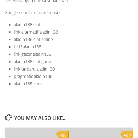
keseimbangan emosi sehari-hari.
Google search rekomendasi :
aladin138 slot
link alternatif aladin138
aladin138 slot online
RTP aladin138
link gacor aladin138
aladin138 slot gacor
link terbaru aladin138
pragmatic aladin138
aladin138 zeus
YOU MAY ALSO LIKE...
0
0