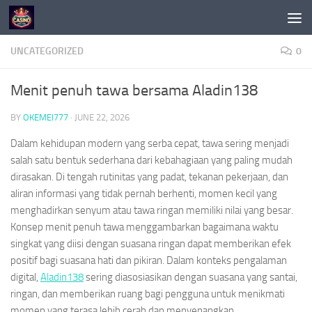
Skip to content
UNCATEGORIZED
0
Menit penuh tawa bersama Aladin138
BY
OKEMEI777
·
JUNE 22, 2026
Dalam kehidupan modern yang serba cepat, tawa sering menjadi
salah satu bentuk sederhana dari kebahagiaan yang paling mudah
dirasakan. Di tengah rutinitas yang padat, tekanan pekerjaan, dan
aliran informasi yang tidak pernah berhenti, momen kecil yang
menghadirkan senyum atau tawa ringan memiliki nilai yang besar.
Konsep menit penuh tawa menggambarkan bagaimana waktu
singkat yang diisi dengan suasana ringan dapat memberikan efek
positif bagi suasana hati dan pikiran. Dalam konteks pengalaman
digital,
Aladin138
sering diasosiasikan dengan suasana yang santai,
ringan, dan memberikan ruang bagi pengguna untuk menikmati
momen yang terasa lebih cerah dan menyenangkan.