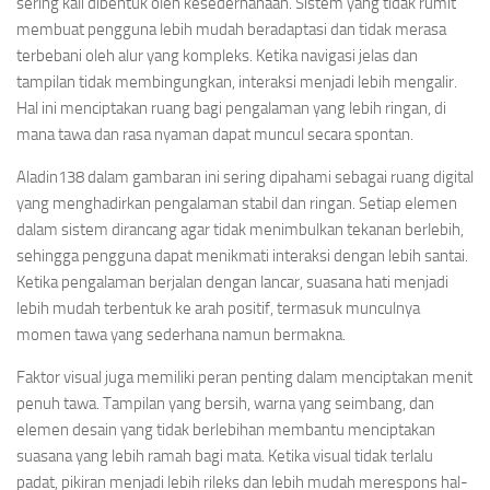
sering kali dibentuk oleh kesederhanaan. Sistem yang tidak rumit
membuat pengguna lebih mudah beradaptasi dan tidak merasa
terbebani oleh alur yang kompleks. Ketika navigasi jelas dan
tampilan tidak membingungkan, interaksi menjadi lebih mengalir.
Hal ini menciptakan ruang bagi pengalaman yang lebih ringan, di
mana tawa dan rasa nyaman dapat muncul secara spontan.
Aladin138 dalam gambaran ini sering dipahami sebagai ruang digital
yang menghadirkan pengalaman stabil dan ringan. Setiap elemen
dalam sistem dirancang agar tidak menimbulkan tekanan berlebih,
sehingga pengguna dapat menikmati interaksi dengan lebih santai.
Ketika pengalaman berjalan dengan lancar, suasana hati menjadi
lebih mudah terbentuk ke arah positif, termasuk munculnya
momen tawa yang sederhana namun bermakna.
Faktor visual juga memiliki peran penting dalam menciptakan menit
penuh tawa. Tampilan yang bersih, warna yang seimbang, dan
elemen desain yang tidak berlebihan membantu menciptakan
suasana yang lebih ramah bagi mata. Ketika visual tidak terlalu
padat, pikiran menjadi lebih rileks dan lebih mudah merespons hal-