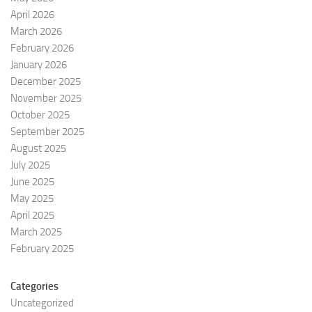
April 2026
March 2026
February 2026
January 2026
December 2025
November 2025
October 2025
September 2025
August 2025
July 2025
June 2025
May 2025
April 2025
March 2025
February 2025
Categories
Uncategorized