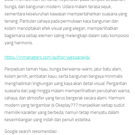
bunga, dan bangunan modern. Udara malam terasa sejuk,
sementara keseluruhan kawasan mempertahankan suasana yang
tenang. Pantulan cahaya pada permukaan kaca bangunan dan
kolam menciptakan efek visual yang elegan, memperlihatkan
bagaimana setiap elemen saling melengkapi dalam satu komposisi
yang harmonis.
https://rnmanagers.com/author/wessanayla/
Perpaduan taman hijau, bunga berwarna-warni, jalur batu alam,
kolam jernih, jembatan kayu, serta bangunan bergaya minimalis
menghadirkan lingkungan yang kaya akan detail visual. Pergantian
suasana dari pagi hingga malam memperlihatkan perubahan warna,
cahaya, dan atmosfer yang terus bergerak secara alami. Harmoni
modern yang tergambar di Okeplay777 menjadikan setiap sudut
memiliki karakter yang berbeda, namun tetap menyatu dalam
keseimbangan yang indah dan penuh estetika.
Google search rekomendasi :