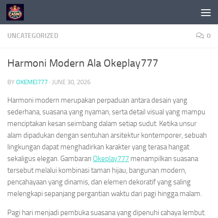
Skip to content
UNCATEGORIZED
0
Harmoni Modern Ala Okeplay777
BY
OKEMEI777
·
JUNE 30, 2026
Harmoni modern merupakan perpaduan antara desain yang
sederhana, suasana yang nyaman, serta detail visual yang mampu
menciptakan kesan seimbang dalam setiap sudut. Ketika unsur
alam dipadukan dengan sentuhan arsitektur kontemporer, sebuah
lingkungan dapat menghadirkan karakter yang terasa hangat
sekaligus elegan. Gambaran
Okeplay777
menampilkan suasana
tersebut melalui kombinasi taman hijau, bangunan modern,
pencahayaan yang dinamis, dan elemen dekoratif yang saling
melengkapi sepanjang pergantian waktu dari pagi hingga malam.
Pagi hari menjadi pembuka suasana yang dipenuhi cahaya lembut.