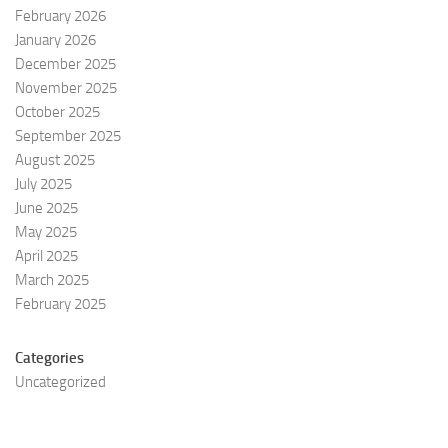
February 2026
January 2026
December 2025
November 2025
October 2025
September 2025
August 2025
July 2025
June 2025
May 2025
April 2025
March 2025
February 2025
Categories
Uncategorized