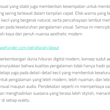
isual yang stabil juga memberikan kesempatan untuk menikma
ang sering terlewat dalam tampilan cepat. Efek warna yang 
 kecil yang bergerak natural, serta pencahayaan lembut mem
n pada keseluruhan pengalaman visual. Semua ini mencip
bih kaya dan penuh nuansa aesthetic modern.
/wefunder.com/qelrafarah/about
erkembangan dunia hiburan digital modern, konsep sudut a
nunjukkan bahwa kualitas pengalaman tidak hanya hadir p
tetapi juga pada detail-detail kecil yang membentuk keselu
ntuk pengalaman yang lebih modern, lebih nyaman, dan leb
visual maupun audio. Pendekatan seperti ini memperkaya var
 dan menghadirkan suasana yang terasa lebih stylish, menari
 di setiap waktu.