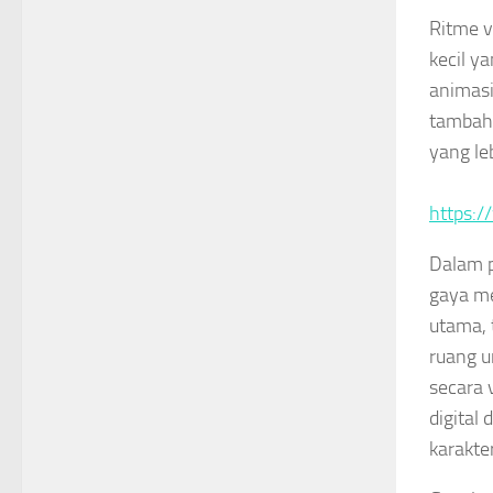
Ritme v
kecil y
animasi
tambaha
yang le
https:/
Dalam p
gaya me
utama, 
ruang u
secara 
digital
karakter