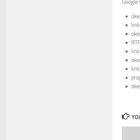
Google 
oke
lin
oke
RTP
lin
oke
lin
pra
oke
YOU