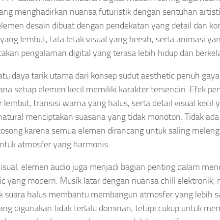
yang menghadirkan nuansa futuristik dengan sentuhan artisti
elemen desain dibuat dengan pendekatan yang detail dan kon
yang lembut, tata letak visual yang bersih, serta animasi ya
akan pengalaman digital yang terasa lebih hidup dan berkel
atu daya tarik utama dari konsep sudut aesthetic penuh gaya
na setiap elemen kecil memiliki karakter tersendiri. Efek 
r lembut, transisi warna yang halus, serta detail visual kecil
natural menciptakan suasana yang tidak monoton. Tidak ada
kosong karena semua elemen dirancang untuk saling meleng
tuk atmosfer yang harmonis.
visual, elemen audio juga menjadi bagian penting dalam me
ic yang modern. Musik latar dengan nuansa chill elektronik,
k suara halus membantu membangun atmosfer yang lebih sa
ang digunakan tidak terlalu dominan, tetapi cukup untuk m