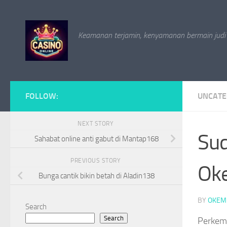
Skip to content
Keamanan terjamin, kenyamanan bermain judi 
FOLLOW:
UNCATE
NEXT STORY
Sud
Sahabat online anti gabut di Mantap168
PREVIOUS STORY
Ok
Bunga cantik bikin betah di Aladin138
BY
OKEM
Search
Search
Perkemb