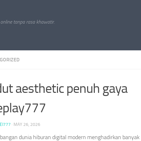
online tanpa rasa khawatir.
GORIZED
ut aesthetic penuh gaya
eplay777
EI777
·
MAY 26, 2026
angan dunia hiburan digital modern menghadirkan banyak