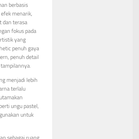
man berbasis
 efek menarik,
t dan terasa
engan fokus pada
tistik yang
thetic penuh gaya
rn, penuh detail
t tampilannya.
ng menjadi lebih
rna terlalu
ngutamakan
rti ungu pastel,
digunakan untuk
kan sebagai ruang