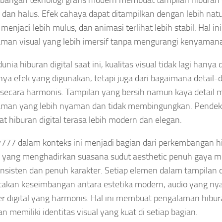
is dan halus. Efek cahaya dapat ditampilkan dengan lebih natur
menjadi lebih mulus, dan animasi terlihat lebih stabil. Hal i
man visual yang lebih imersif tanpa mengurangi kenyaman
nia hiburan digital saat ini, kualitas visual tidak lagi hanya d
ya efek yang digunakan, tetapi juga dari bagaimana detail-de
 secara harmonis. Tampilan yang bersih namun kaya detail
man yang lebih nyaman dan tidak membingungkan. Pendekat
 hiburan digital terasa lebih modern dan elegan.
777 dalam konteks ini menjadi bagian dari perkembangan hi
yang menghadirkan suasana sudut aesthetic penuh gaya mel
nsisten dan penuh karakter. Setiap elemen dalam tampilan 
akan keseimbangan antara estetika modern, audio yang ny
r digital yang harmonis. Hal ini membuat pengalaman hibura
an memiliki identitas visual yang kuat di setiap bagian.