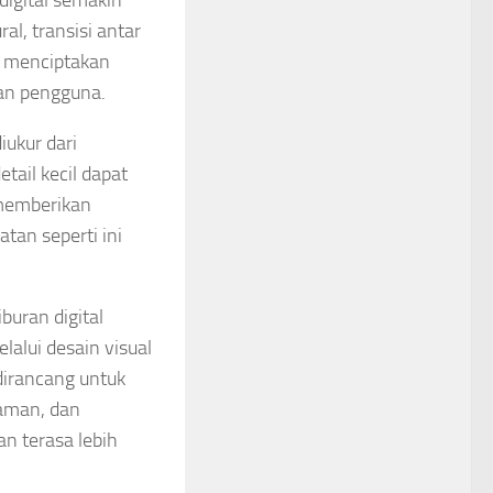
al, transisi antar
ni menciptakan
an pengguna.
iukur dari
tail kecil dapat
 memberikan
an seperti ini
buran digital
alui desain visual
dirancang untuk
aman, dan
n terasa lebih