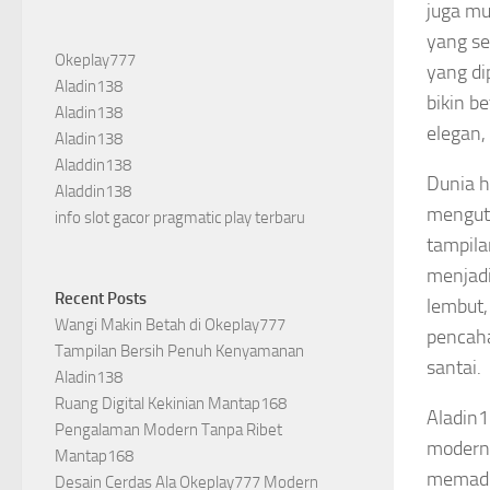
juga m
yang se
Okeplay777
yang di
Aladin138
bikin b
Aladin138
elegan,
Aladin138
Aladdin138
Dunia h
Aladdin138
menguta
info slot gacor pragmatic play terbaru
tampila
menjadi
Recent Posts
lembut,
Wangi Makin Betah di Okeplay777
pencaha
Tampilan Bersih Penuh Kenyamanan
santai.
Aladin138
Ruang Digital Kekinian Mantap168
Aladin1
Pengalaman Modern Tanpa Ribet
modern 
Mantap168
memaduk
Desain Cerdas Ala Okeplay777 Modern