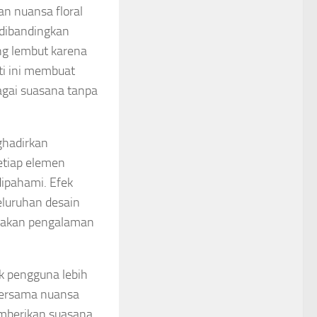
an nuansa floral
dibandingkan
ng lembut karena
ti ini membuat
bagai suasana tanpa
ghadirkan
etiap elemen
dipahami. Efek
eluruhan desain
ptakan pengalaman
k pengguna lebih
bersama nuansa
mberikan suasana