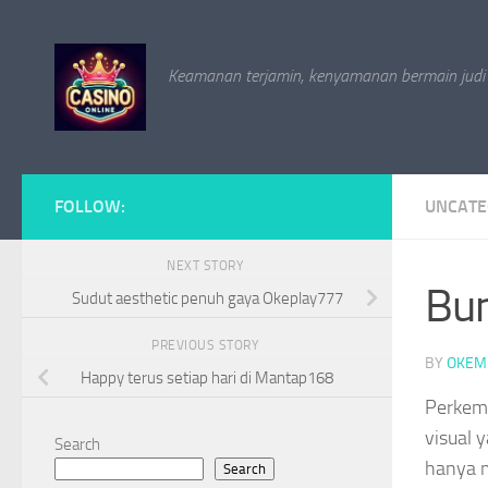
Skip to content
Keamanan terjamin, kenyamanan bermain judi 
FOLLOW:
UNCATE
NEXT STORY
Bun
Sudut aesthetic penuh gaya Okeplay777
PREVIOUS STORY
BY
OKEM
Happy terus setiap hari di Mantap168
Perkemb
visual 
Search
hanya m
Search