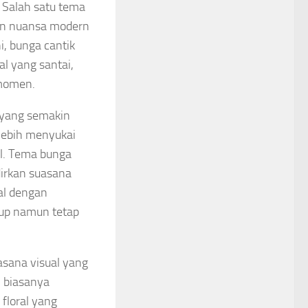
Salah satu tema
an nuansa modern
i, bunga cantik
l yang santai,
 momen.
 yang semakin
lebih menyukai
al. Tema bunga
irkan suasana
al dengan
dup namun tetap
asana visual yang
 biasanya
floral yang