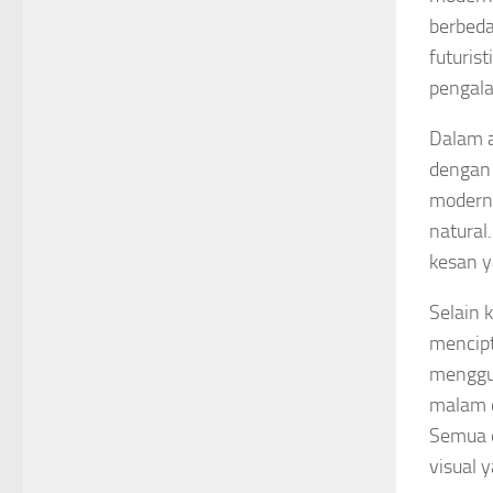
berbeda
futuris
pengala
Dalam a
dengan 
modern,
natural
kesan y
Selain 
mencipt
menggun
malam d
Semua e
visual 