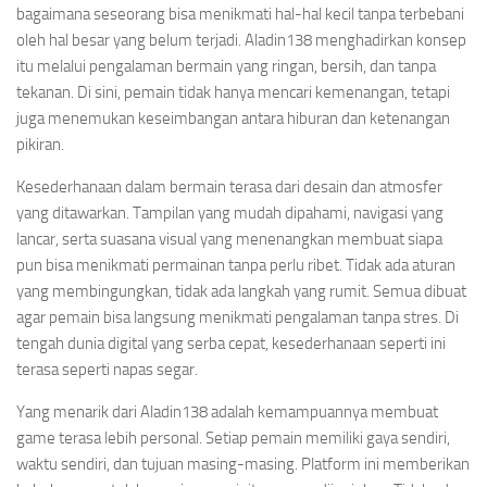
bagaimana seseorang bisa menikmati hal-hal kecil tanpa terbebani
oleh hal besar yang belum terjadi. Aladin138 menghadirkan konsep
itu melalui pengalaman bermain yang ringan, bersih, dan tanpa
tekanan. Di sini, pemain tidak hanya mencari kemenangan, tetapi
juga menemukan keseimbangan antara hiburan dan ketenangan
pikiran.
Kesederhanaan dalam bermain terasa dari desain dan atmosfer
yang ditawarkan. Tampilan yang mudah dipahami, navigasi yang
lancar, serta suasana visual yang menenangkan membuat siapa
pun bisa menikmati permainan tanpa perlu ribet. Tidak ada aturan
yang membingungkan, tidak ada langkah yang rumit. Semua dibuat
agar pemain bisa langsung menikmati pengalaman tanpa stres. Di
tengah dunia digital yang serba cepat, kesederhanaan seperti ini
terasa seperti napas segar.
Yang menarik dari Aladin138 adalah kemampuannya membuat
game terasa lebih personal. Setiap pemain memiliki gaya sendiri,
waktu sendiri, dan tujuan masing-masing. Platform ini memberikan