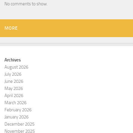
No comments to show.
MORE
Archives
August 2026
July 2026
June 2026
May 2026
April 2026
March 2026
February 2026
January 2026
December 2025
November 2025