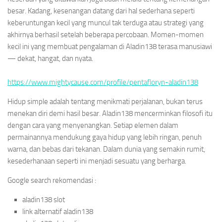
besar. Kadang, kesenangan datang dari hal sederhana seperti
keberuntungan kecil yang muncul tak terduga atau strategi yang
akhirnya berhasil setelah beberapa percobaan. Momen-momen
kecil ini yang membuat pengalaman di Aladin138 terasa manusiawi
— dekat, hangat, dan nyata.
https://www.mightycause.com/profile/pentafloryn-aladin138
Hidup simple adalah tentang menikmati perjalanan, bukan terus
menekan diri demi hasil besar. Aladin138 mencerminkan filosofi itu
dengan cara yang menyenangkan. Setiap elemen dalam
permainannya mendukung gaya hidup yang lebih ringan, penuh
warna, dan bebas dari tekanan. Dalam dunia yang semakin rumit,
kesederhanaan seperti ini menjadi sesuatu yang berharga.
Google search rekomendasi :
aladin138 slot
link alternatif aladin138