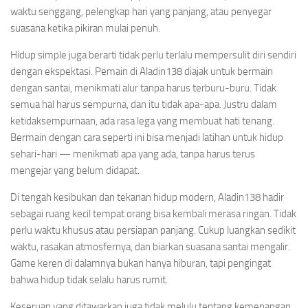
waktu senggang, pelengkap hari yang panjang, atau penyegar
suasana ketika pikiran mulai penuh.
Hidup simple juga berarti tidak perlu terlalu mempersulit diri sendiri
dengan ekspektasi. Pemain di Aladin138 diajak untuk bermain
dengan santai, menikmati alur tanpa harus terburu-buru. Tidak
semua hal harus sempurna, dan itu tidak apa-apa. Justru dalam
ketidaksempurnaan, ada rasa lega yang membuat hati tenang.
Bermain dengan cara seperti ini bisa menjadi latihan untuk hidup
sehari-hari — menikmati apa yang ada, tanpa harus terus
mengejar yang belum didapat.
Di tengah kesibukan dan tekanan hidup modern, Aladin138 hadir
sebagai ruang kecil tempat orang bisa kembali merasa ringan. Tidak
perlu waktu khusus atau persiapan panjang. Cukup luangkan sedikit
waktu, rasakan atmosfernya, dan biarkan suasana santai mengalir.
Game keren di dalamnya bukan hanya hiburan, tapi pengingat
bahwa hidup tidak selalu harus rumit.
Keseruan yang ditawarkan juga tidak melulu tentang kemenangan