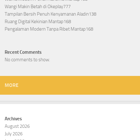
Wangi Makin Betah di Okeplay777
Tampilan Bersih Penuh Kenyamanan Aladin138
Ruang Digital Kekinian Mantap168
Pengalaman Modern Tanpa Ribet Mantap168
Recent Comments
No comments to show.
MORE
Archives
August 2026
July 2026