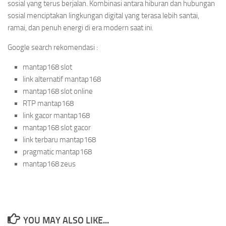
sosial yang terus berjalan. Kombinasi antara hiburan dan hubungan
sosial menciptakan lingkungan digital yang terasa lebih santai,
ramai, dan penuh energi di era modern saat ini.
Google search rekomendasi :
mantap168 slot
link alternatif mantap168
mantap168 slot online
RTP mantap168
link gacor mantap168
mantap168 slot gacor
link terbaru mantap168
pragmatic mantap168
mantap168 zeus
YOU MAY ALSO LIKE...