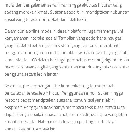
mulai dari pengalaman sehari-hari hingga aktivitas hiburan yang
sedang mereka nikmati. Suasana seperti ini menciptakan hubungan
sosial yang terasa lebih dekat dan tidak kaku.
Dalam dunia online modern, desain platform juga memengaruhi
kenyamanan interaksi sosial. Tampilan yang sederhana, navigasi
yang mudah dipahami, serta sistem yang responsif membuat
pengguna lebih nyaman untuk beraktivitas dalam waktu yang lebih
lama. Mantap168 dalam berbagai pembahasan sering digambarkan
memiliki suasana digital yang santai dan mendukung interaksi antar
pengguna secara lebih lancar.
Selain itu, perkembangan fitur komunikasi digital membuat
percakapan terasa lebih hidup. Penggunaan emoji, stiker, hingga
respons cepat menciptakan suasana komunikasi yang lebih
ekspresif. Pengguna tidak hanya membaca teks biasa, tetapi juga
dapat menyampaikan suasana hati mereka dengan cara yang lebih
kreatif dan santai. Hal ini menjadi bagian penting dari budaya
komunikasi online masa kini.