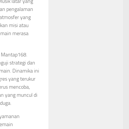
usik latar yang
akan pengalaman
 atmosfer yang
kan misi atau
emain merasa
di Mantap168.
uji strategi dan
main. Dinamika ini
res yang terukur
erus mencoba,
an yang muncul di
rduga.
nyamanan
pemain