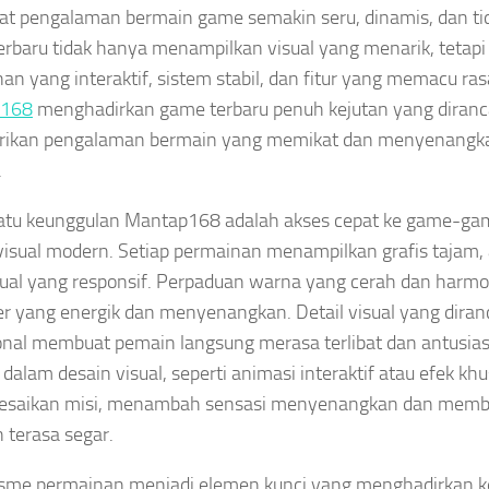
 pengalaman bermain game semakin seru, dinamis, dan ti
rbaru tidak hanya menampilkan visual yang menarik, tetap
an yang interaktif, sistem stabil, dan fitur yang memacu ra
p168
menghadirkan game terbaru penuh kejutan yang diranc
ikan pengalaman bermain yang memikat dan menyenangkan
.
atu keunggulan Mantap168 adalah akses cepat ke game-ga
visual modern. Setiap permainan menampilkan grafis tajam, 
sual yang responsif. Perpaduan warna yang cerah dan harm
r yang energik dan menyenangkan. Detail visual yang diran
onal membuat pemain langsung merasa terlibat dan antusias
 dalam desain visual, seperti animasi interaktif atau efek khu
esaikan misi, menambah sensasi menyenangkan dan membua
 terasa segar.
me permainan menjadi elemen kunci yang menghadirkan ke