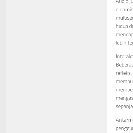
Audio j
dinamis
multise
hidup d
mendap
lebih t
Interak
Beberap
refleks
membuat
memberi
mengasa
sepanja
Antarm
penggun