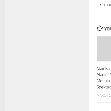
man
YOU
Mainkan
Aladin1
Menuju
Spektak
MARCH 2