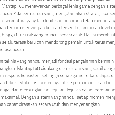
. Mantap168 menawarkan berbagai jenis game dengan sist
-beda. Ada permainan yang mengutamakan strategi, konsen
ian, sementara yang lain lebih santai namun tetap menantang
an terbaru menyimpan kejutan tersendiri, mulai dari level ra
, hingga fitur unik yang muncul secara acak. Hal ini membu
 selalu terasa baru dan mendorong pemain untuk terus men
erasa bosan.
a teknis yang handal menjadi fondasi pengalaman bermain
ngkan. Mantap168 didukung oleh sistem yang stabil deng
an respons konsisten, sehingga setiap game terbaru dapat 
n teknis. Stabilitas ini menjaga ritme permainan tetap lanc
erjaga, dan memungkinkan kejutan-kejutan dalam permainan
 maksimal. Dengan sistem yang handal, setiap momen men
an dapat dirasakan secara utuh dan menyenangkan.