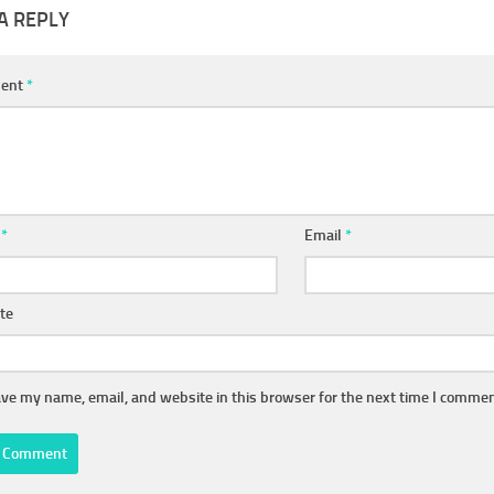
A REPLY
ent
*
e
*
Email
*
te
ve my name, email, and website in this browser for the next time I commen