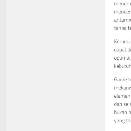
menemu
mencerm
antarm
tanpa t
Kemudah
dapat d
optimal
kebutuh
Game te
mekanism
elemen
dan se
bukan h
yang ta