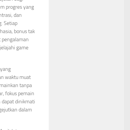
em progres yang
trasi, dan
. Setiap
hasia, bonus tak
at pengalaman
jelajahi game
 yang
an waktu muat
dimainkan tanpa
ar, fokus pemain
 dapat dinikmati
gejutkan dalam