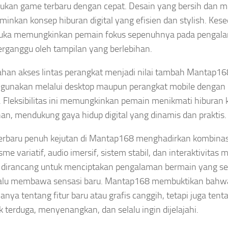
kan game terbaru dengan cepat. Desain yang bersih dan 
inkan konsep hiburan digital yang efisien dan stylish. Ke
uka memungkinkan pemain fokus sepenuhnya pada pengala
erganggu oleh tampilan yang berlebihan.
an akses lintas perangkat menjadi nilai tambah Mantap168
igunakan melalui desktop maupun perangkat mobile dengan 
. Fleksibilitas ini memungkinkan pemain menikmati hiburan 
an, mendukung gaya hidup digital yang dinamis dan praktis.
rbaru penuh kejutan di Mantap168 menghadirkan kombinasi
e variatif, audio imersif, sistem stabil, dan interaktivitas 
 dirancang untuk menciptakan pengalaman bermain yang s
lalu membawa sensasi baru. Mantap168 membuktikan bah
anya tentang fitur baru atau grafis canggih, tetapi juga te
k terduga, menyenangkan, dan selalu ingin dijelajahi.