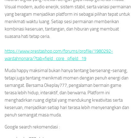
Visual modern, audio enerjik, sistem stabil, serta variasi permainan
yang beragam menjadikan platform ini sebagai pilihan tepat untuk
menikmati waktu luang. Setiap sesi permainan memberikan
kombinasi keseruan, tantangan, dan hiburan yang membuat
suasana hati tetap ceria.
https://www.prestashop.com/forums/profile/1980292-
wardahnonara/?tab=field_core_pfield_19
Muda happy maksimal bukan hanya tentang bersenang-senang,
tetapi juga tentang menikmati momen dengan penuh energi dan
semangat. Bersama Okeplay777, pengalaman bermain game
terasa lebih hidup, interaktif, dan berwarna. Platform ini
menghadirkan ruang digital yang mendukung kreativitas serta
keseruan, menjadikan setiap hari terasa lebih menyenangkan dan
penuh semangat masa muda.
Google search rekomendasi :