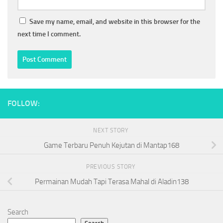
Save my name, email, and website in this browser for the
next time I comment.
FOLLOW:
NEXT STORY
Game Terbaru Penuh Kejutan di Mantap168
PREVIOUS STORY
Permainan Mudah Tapi Terasa Mahal di Aladin138
Search