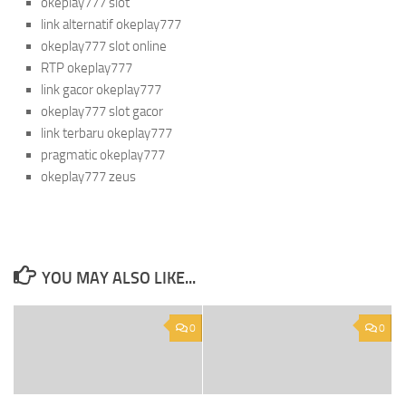
okeplay777 slot
link alternatif okeplay777
okeplay777 slot online
RTP okeplay777
link gacor okeplay777
okeplay777 slot gacor
link terbaru okeplay777
pragmatic okeplay777
okeplay777 zeus
YOU MAY ALSO LIKE...
0
0