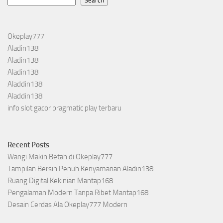
Search
Okeplay777
Aladin138
Aladin138
Aladin138
Aladdin138
Aladdin138
info slot gacor pragmatic play terbaru
Recent Posts
Wangi Makin Betah di Okeplay777
Tampilan Bersih Penuh Kenyamanan Aladin138
Ruang Digital Kekinian Mantap168
Pengalaman Modern Tanpa Ribet Mantap168
Desain Cerdas Ala Okeplay777 Modern