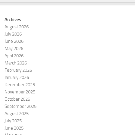
Archives
August 2026
July 2026
June 2026
May 2026
April 2026
March 2026
February 2026
January 2026
December 2025
November 2025
October 2025
September 2025
August 2025
July 2025
June 2025