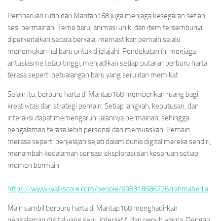
Pembaruan rutin dari Mantap168 juga menjaga kesegaran setiap
sesi permainan. Tema baru, animasi unik, dan item tersembunyi
diperkenalkan secara berkala, memastikan pemain selalu
menemukan hal baru untuk dijelajahi. Pendekatan ini menjaga
antusiasme tetap tinggi, menjadikan setiap putaran berburu harta
terasa seperti petualangan baru yang seru dan memikat.
Selain itu, berburu harta di Mantap168 memberikan ruang bagi
kreativitas dan strategi pemain. Setiap langkah, keputusan, dan
interaksi dapat memengaruhi jalannya permainan, sehingga
pengalaman terasa lebih personal dan memuaskan. Pemain
merasa seperti penjelajah sejati dalam dunia digital mereka sendiri,
menambah kedalaman sensasi eksplorasi dan keseruan setiap
momen bermain.
https://www.walkscore.com/people/698318686726/rahmaberlia
Main sambil berburu harta di Mantap168 menghadirkan
pengalaman digital yang seru, interaktif, dan penuh warna. Dengan