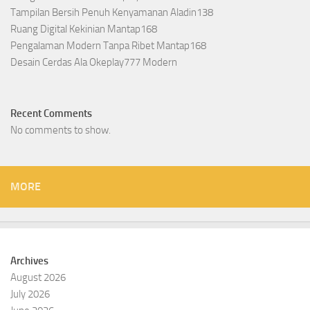
Tampilan Bersih Penuh Kenyamanan Aladin138
Ruang Digital Kekinian Mantap168
Pengalaman Modern Tanpa Ribet Mantap168
Desain Cerdas Ala Okeplay777 Modern
Recent Comments
No comments to show.
MORE
Archives
August 2026
July 2026