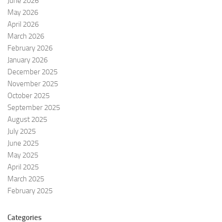
June 2026
May 2026
April 2026
March 2026
February 2026
January 2026
December 2025
November 2025
October 2025
September 2025
August 2025
July 2025
June 2025
May 2025
April 2025
March 2025
February 2025
Categories