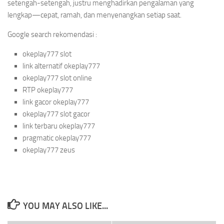
setengah-setengah, justru menghadirkan pengalaman yang
lengkap—cepat, ramah, dan menyenangkan setiap saat.
Google search rekomendasi :
okeplay777 slot
link alternatif okeplay777
okeplay777 slot online
RTP okeplay777
link gacor okeplay777
okeplay777 slot gacor
link terbaru okeplay777
pragmatic okeplay777
okeplay777 zeus
YOU MAY ALSO LIKE...