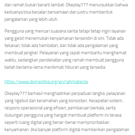
dan ramah bukan berarti lambat. Okeplay777 menunjukkan bahwa
keduanya bisa berjalan bersamaan dan justru membentuk
pengalaman yang lebih utuh.
Pengguna yang mencari suasana santai tetapi tetap ingin layanan
yang gesit menemukan kenyamanan tersendiri di sini. Tidak ada
tekanan, tidak ada hambatan, dan tidak ada pengalaman yang
membuat jengkel. Pelayanan yang cepat membantu menghemat
waktu, sedangkan pendekatan yang ramah membuat pengguna
betah berlama-lama menikmati hiburan yang tersedia.
https://www.domestika.org/en/rahmaberlia
Okeplay777 berhasil menghadirkan perpaduan langka: pelayanan
yang ngebut dan keramahan yang konsisten. Kecepatan sistem,
respons operasional yang efisien, pembaruan berkala, serta
dukungan pengguna yang hangat membuat platform ini terasa
seperti ruang digital yang benar-benar memprioritaskan
kenyamanan. Jika banyak platform digital memberikan pengalaman