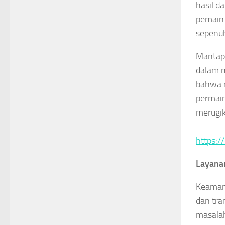
hasil d
pemain 
sepenuh
Mantap1
dalam m
bahwa m
permain
merugi
https:/
Layana
Keamana
dan tra
masalah