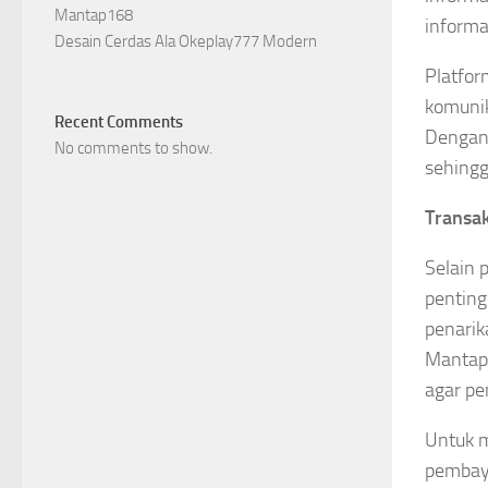
Mantap168
informa
Desain Cerdas Ala Okeplay777 Modern
Platfor
komunik
Recent Comments
Dengan 
No comments to show.
sehingg
Transa
Selain 
penting
penarik
Mantap1
agar p
Untuk 
pembaya