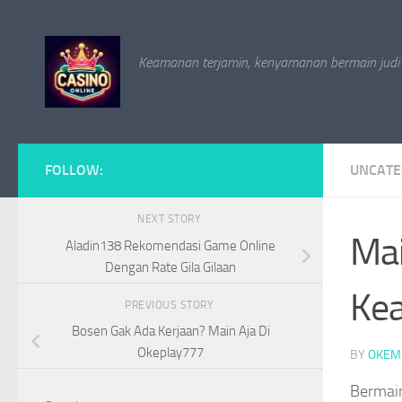
Skip to content
Keamanan terjamin, kenyamanan bermain judi 
FOLLOW:
UNCATE
NEXT STORY
Mai
Aladin138 Rekomendasi Game Online
Dengan Rate Gila Gilaan
Kea
PREVIOUS STORY
Bosen Gak Ada Kerjaan? Main Aja Di
Okeplay777
BY
OKEM
Bermain