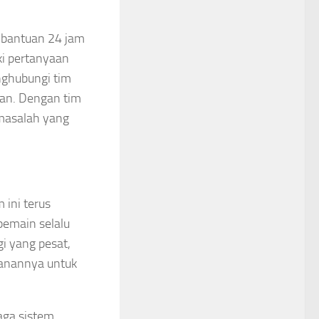
 bantuan 24 jam
ki pertanyaan
enghubungi tim
kan. Dengan tim
 masalah yang
 ini terus
emain selalu
i yang pesat,
manannya untuk
aga sistem