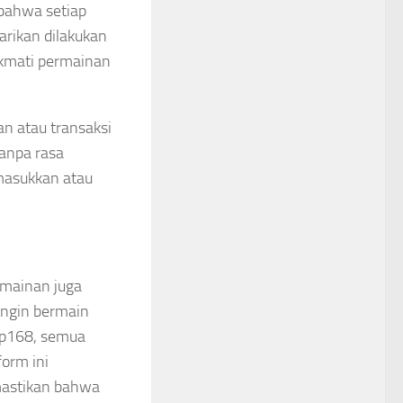
bahwa setiap
arikan dilakukan
ikmati permainan
an atau transaksi
anpa rasa
masukkan atau
rmainan juga
ingin bermain
ap168, semua
form ini
astikan bahwa