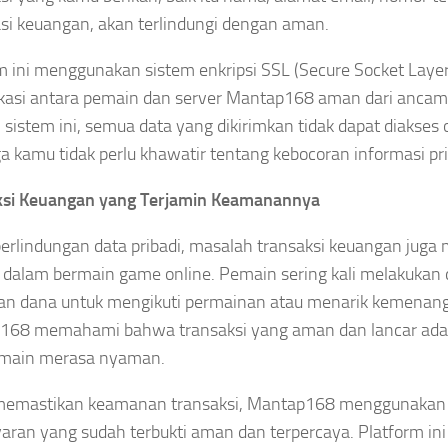
si keuangan, akan terlindungi dengan aman.
m ini menggunakan sistem enkripsi SSL (Secure Socket Lay
asi antara pemain dan server Mantap168 aman dari ancam
sistem ini, semua data yang dikirimkan tidak dapat diakses o
a kamu tidak perlu khawatir tentang kebocoran informasi pri
ksi Keuangan yang Terjamin Keamanannya
perlindungan data pribadi, masalah transaksi keuangan juga 
 dalam bermain game online. Pemain sering kali melakukan 
an dana untuk mengikuti permainan atau menarik kemenan
68 memahami bahwa transaksi yang aman dan lancar adala
emain merasa nyaman.
memastikan keamanan transaksi, Mantap168 menggunakan
ran yang sudah terbukti aman dan terpercaya. Platform ini