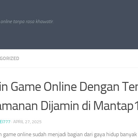
online tanpa rasa khawatir.
GORIZED
n Game Online Dengan Te
manan Dijamin di Mantap
EI777
·
APRIL 27, 2025
 game online sudah menjadi bagian dari gaya hidup banyak 