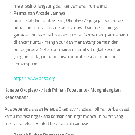
meja kasino, langsung dari kenyamanan rumahmu.
Permainan Arcade Lainnya
Selain slot dan tembak ikan, Okeplay777 juga punya banyak
pilihan permainan arcade seru lainnya. Dari puzzle hingga
game action, semua bisa kamu coba. Permainan-permainan ini
dirancang untuk menghibur dan menantang pemain dari
berbagai usia. Setiap permainan memiliki tingkat kesulitan
yang berbeda, jadi kamu bisa memilih sesuai mood dan
kemampuan.
https://www.desd.org
Kenapa Okeplay777 Jadi Pilihan Tepat untuk Menghilangkan
Kebosanan?
Ada beberapa alasan kenapa Okeplay777 adalah pilihan terbaik saat
kamu merasa nggak ada kerjaan dan ingin mencari hiburan yang
menyenangkan. Berikut beberapa alasannya: