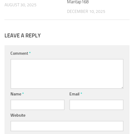
Mantap168
AUGUST 30, 2025
DECEMBER 10, 2025
LEAVE A REPLY
Comment
*
Name
*
Email
*
Website