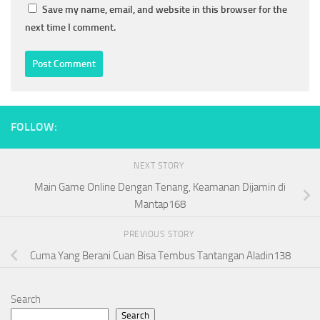
Save my name, email, and website in this browser for the
next time I comment.
FOLLOW:
NEXT STORY
Main Game Online Dengan Tenang, Keamanan Dijamin di
Mantap168
PREVIOUS STORY
Cuma Yang Berani Cuan Bisa Tembus Tantangan Aladin138
Search
Search