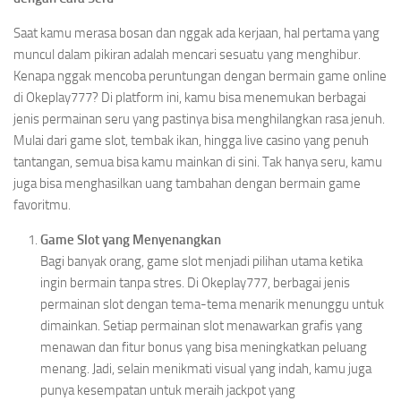
Saat kamu merasa bosan dan nggak ada kerjaan, hal pertama yang
muncul dalam pikiran adalah mencari sesuatu yang menghibur.
Kenapa nggak mencoba peruntungan dengan bermain game online
di Okeplay777? Di platform ini, kamu bisa menemukan berbagai
jenis permainan seru yang pastinya bisa menghilangkan rasa jenuh.
Mulai dari game slot, tembak ikan, hingga live casino yang penuh
tantangan, semua bisa kamu mainkan di sini. Tak hanya seru, kamu
juga bisa menghasilkan uang tambahan dengan bermain game
favoritmu.
Game Slot yang Menyenangkan
Bagi banyak orang, game slot menjadi pilihan utama ketika
ingin bermain tanpa stres. Di Okeplay777, berbagai jenis
permainan slot dengan tema-tema menarik menunggu untuk
dimainkan. Setiap permainan slot menawarkan grafis yang
menawan dan fitur bonus yang bisa meningkatkan peluang
menang. Jadi, selain menikmati visual yang indah, kamu juga
punya kesempatan untuk meraih jackpot yang