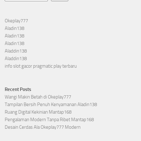
Okeplay777
Aladin138
Aladin138
Aladin138
Aladdin138
Aladdin138
info slot gacor pragmatic play terbaru
Recent Posts
Wangi Makin Betah di Okeplay777
Tampilan Bersih Penuh Kenyamanan Aladin138
Ruang Digital Kekinian Mantap168
Pengalaman Modern Tanpa Ribet Mantap168
Desain Cerdas Ala Okeplay777 Modern