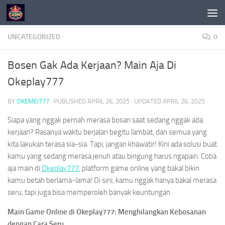
Skip to content
UNCATEGORIZED
0
Bosen Gak Ada Kerjaan? Main Aja Di
Okeplay777
BY
OKEMEI777
· PUBLISHED
APRIL 26, 2025
· UPDATED
APRIL 26, 2025
Siapa yang nggak pernah merasa bosan saat sedang nggak ada
kerjaan? Rasanya waktu berjalan begitu lambat, dan semua yang
kita lakukan terasa sia-sia. Tapi, jangan khawatir! Kini ada solusi buat
kamu yang sedang merasa jenuh atau bingung harus ngapain. Coba
aja main di
Okeplay777
, platform game online yang bakal bikin
kamu betah berlama-lama! Di sini, kamu nggak hanya bakal merasa
seru, tapi juga bisa memperoleh banyak keuntungan.
Main Game Online di Okeplay777: Menghilangkan Kebosanan
dengan Cara Seru