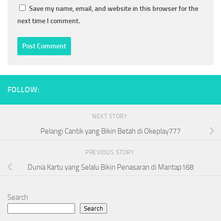
Save my name, email, and website in this browser for the
next time I comment.
FOLLOW:
NEXT STORY
Pelangi Cantik yang Bikin Betah di Okeplay777
PREVIOUS STORY
Dunia Kartu yang Selalu Bikin Penasaran di Mantap168
Search
Search