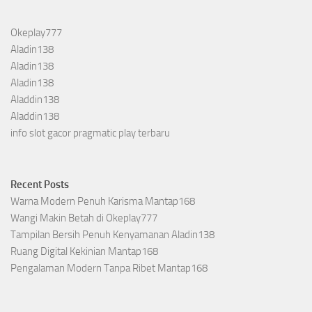
Okeplay777
Aladin138
Aladin138
Aladin138
Aladdin138
Aladdin138
info slot gacor pragmatic play terbaru
Recent Posts
Warna Modern Penuh Karisma Mantap168
Wangi Makin Betah di Okeplay777
Tampilan Bersih Penuh Kenyamanan Aladin138
Ruang Digital Kekinian Mantap168
Pengalaman Modern Tanpa Ribet Mantap168