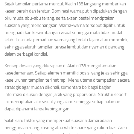
Sejak tampilan pertama muncul, Aladin138 langsung memberikan
kesan bersih dan teratur. Dominasi warna putih dipadukan dengan
biru muda, abu-abu terang, serta aksen pastel menciptakan
suasana yang menenangkan. Warna-warna tersebut dipilih untuk
menghadirkan keseimbangan visual sehingga mata tidak mudah
lelah. Tidak ada perpaduan warna yang terlalu tajam atau mencolok,
sehingga seluruh tampilan terasa lembut dan nyaman dipandang
dalam berbagai kondisi.
Konsep desain yang diterapkan di Aladin138 mengutamakan
kesederhanaan. Setiap elemen memiliki posisi yang jelas sehingga
keseluruhan tampilan terlihat rapi. Menu utama ditempatkan secara
strategis agar mudah dikenali, sementara berbagai bagian
informasi disusun dengan jarak yang proporsional. Struktur seperti
ini menciptakan alur visual yang alami sehingga setiap halaman
dapat dipahami tanpa kebingungan.
Salah satu faktor yang memperkuat suasana damai adalah
penggunaan ruang kosong atau white space yang cukup luas. Area