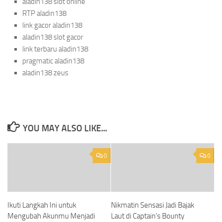
aladin138 slot online
RTP aladin138
link gacor aladin138
aladin138 slot gacor
link terbaru aladin138
pragmatic aladin138
aladin138 zeus
YOU MAY ALSO LIKE...
0
0
Ikuti Langkah Ini untuk
Nikmatin Sensasi Jadi Bajak
Mengubah Akunmu Menjadi
Laut di Captain’s Bounty