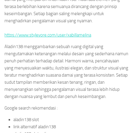
terasa berlebihan karena semuanya dirancang dengan prinsip
keseimbangan. Setiap bagian saling melengkapi untuk
menghadirkan pengalaman visual yang nyaman.
https://www.stylevore.com/user/xabillamelina
Aladin138 menggambarkan sebuah ruang digital yang
mengutamakan ketenangan melalui desain yang sederhana namun
penuh perhatian terhadap detail. Harmoni warna, pencahayaan
yang menyesuaikan waktu, ilustrasi elegan, dan struktur visual yang
teratur menghadirkan suasana damai yang terasa konsisten. Setiap
sudut tampilan memberikan kesan tenang, ringan, dan
menyenangkan sehingga pengalaman visual terasa lebih hidup
dengan nuansa yang lembut dan penuh keseimbangan.
Google search rekomendasi :
aladin138 slot
link alternatif aladin138