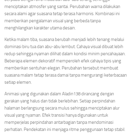
menciptakan atmosfer yang santai. Perubahan warna dilakukan
secara alami agar suasana tetap terasa harmonis. Kombinasi ini
memberikan pengalaman visual yang berbeda tanpa
menghilangkan karakter utama desain.
Ketika malam tiba, suasana berubah menjadi lebih tenang melalui
dominasi biru tua dan abu-abu lembut. Cahaya visual dibuat lebih
redup sehingga nyaman dilihat dalam kondisi minim pencahayaan.
Beberapa elemen dekoratif memperoleh efek cahaya tipis yang
memberikan sentuhan elegan. Perubahan tersebut membuat
suasana malam tetap terasa damai tanpa mengurangi keterbacaan
setiap elemen.
Animasi yang digunakan dalam Aladin138 dirancang dengan
gerakan yang halus dan tidak berlebihan. Setiap perpindahan
halaman berlangsung secara mulus sehingga menciptakan alur
visual yang nyaman. Efek transisi hanya digunakan untuk
memperjelas perpindahan antarbagian tanpa mendominasi
perhatian. Pendekatan ini menjaga ritme penggunaan tetap stabil.