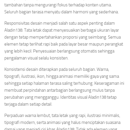
tambahan tanpa mengurangi fokus terhadap konten utama.
Seluruh bagian terasa menyatu dalam harmoni yang sederhana.
Responsivitas desain menjadi salah satu aspek penting dalam
Aladin138. Tata letak dapat menyesuaikan berbagai ukuran layar
dengan tetap mempertahankan proporsi yang seimbang. Semua
elemen tetap terlihat rapi baik pada layar besar maupun perangkat
yang lebih kecil. Penyesuaian berlangsung otomatis sehingga
pengalaman visual selalu konsisten.
Konsistensi desain diterapkan pada seluruh bagian. Warna,
tipografi, ilustrasi, ikon, hingga animasi memiliki gaya yang sama
sehingga setiap halaman terasa saling terhubung. Keseragaman ini
membuat perpindahan antarbagian berlangsung mulus tanpa
perubahan yang mengganggu. Identitas visual Aladin138 tetap
terjaga dalam setiap detail.
Perpaduan warna lembut, tata letak yang rapi, ilustrasi minimalis,
tipografi modern, serta animasi yang halus menciptakan suasana
damai yang menjadi ciri khas Aladin138. Tidak ada elemen yang