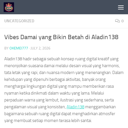
Skip to content
UNCATEGORIZED
0
Vibes Damai yang Bikin Betah di Aladin138
BY
OKEMEI777
·
JULY 2, 2026
Aladin138 hadir sebagai sebuah konsep ruang digital kreatif yang
menonjolkan suasana damai melalui desain visual yang harmonis,
tata letak yang rapi, dan nuansa modern yang menenangkan. Dalam
kehidupan yang dipenuhi berbagai aktivitas, banyak orang
menghargai lingkungan digital yang mampu memberikan rasa
nyaman ketika dinikmati dalam waktu yang lama. Melalui
perpaduan warna yang lembut, ilustrasi yang sederhana, serta
pengalaman visual yang konsisten,
Aladin138
menggambarkan
bagaimana sebuah ruang digital dapat menghadirkan atmosfer
yang membuat setiap momen terasa lebih santai.