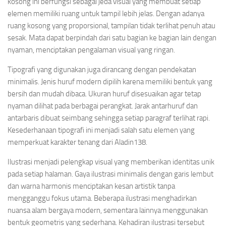
kosong ini berfungsi sebagai jeda visual yang membuat setiap
elemen memiliki ruang untuk tampil lebih jelas. Dengan adanya
ruang kosong yang proporsional, tampilan tidak terlihat penuh atau
sesak. Mata dapat berpindah dari satu bagian ke bagian lain dengan
nyaman, menciptakan pengalaman visual yang ringan.
Tipografi yang digunakan juga dirancang dengan pendekatan
minimalis. Jenis huruf modern dipilih karena memiliki bentuk yang
bersih dan mudah dibaca. Ukuran huruf disesuaikan agar tetap
nyaman dilihat pada berbagai perangkat. Jarak antarhuruf dan
antarbaris dibuat seimbang sehingga setiap paragraf terlihat rapi.
Kesederhanaan tipografi ini menjadi salah satu elemen yang
memperkuat karakter tenang dari Aladin138.
Ilustrasi menjadi pelengkap visual yang memberikan identitas unik
pada setiap halaman. Gaya ilustrasi minimalis dengan garis lembut
dan warna harmonis menciptakan kesan artistik tanpa
mengganggu fokus utama. Beberapa ilustrasi menghadirkan
nuansa alam bergaya modern, sementara lainnya menggunakan
bentuk geometris yang sederhana. Kehadiran ilustrasi tersebut