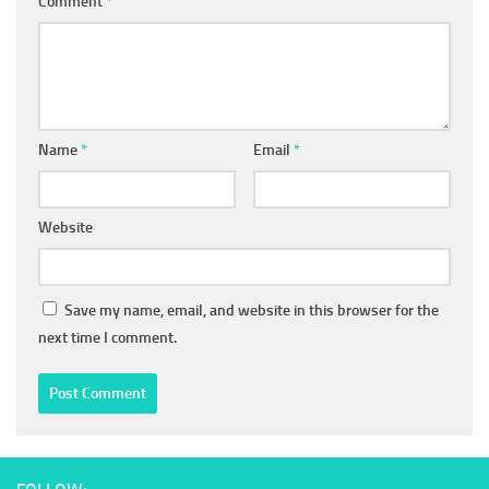
Comment
*
Name
*
Email
*
Website
Save my name, email, and website in this browser for the
next time I comment.