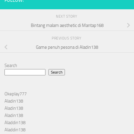
FOLLOW:
NEXT STORY
Bintang malam aesthetic di Mantap168
PREVIOUS STORY
Game penuh pesona di Aladin138
Search
Search
Okeplay777
Aladin138
Aladin138
Aladin138
Aladdin138
Aladdin138