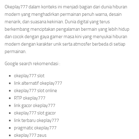
Okeplay777 dalam konteks ini menjadi bagian dari dunia hiburan
modern yang menghadirkan permainan penuh warna, desain
menarik, dan suasana kekinian. Dunia digital yang terus
berkembang menciptakan pengalaman bermain yang lebih hidup
dan cocok dengan gaya gamer masa kini yang menyukai hiburan
modern dengan karakter unik serta atmosfer berbeda di setiap
permainan.
Google search rekomendasi :
okeplay777 slot
link alternatif okeplay777
okeplay777 slot online
RTP okeplay777
link gacor okeplay777
okeplay777 slot gacor
link terbaru okeplay777
pragmatic okeplay777
okeplay777 zeus