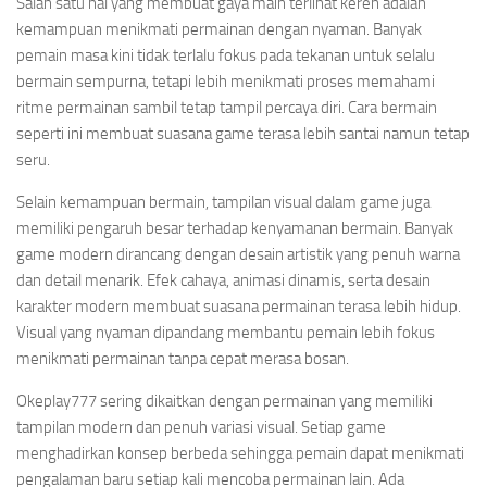
Salah satu hal yang membuat gaya main terlihat keren adalah
kemampuan menikmati permainan dengan nyaman. Banyak
pemain masa kini tidak terlalu fokus pada tekanan untuk selalu
bermain sempurna, tetapi lebih menikmati proses memahami
ritme permainan sambil tetap tampil percaya diri. Cara bermain
seperti ini membuat suasana game terasa lebih santai namun tetap
seru.
Selain kemampuan bermain, tampilan visual dalam game juga
memiliki pengaruh besar terhadap kenyamanan bermain. Banyak
game modern dirancang dengan desain artistik yang penuh warna
dan detail menarik. Efek cahaya, animasi dinamis, serta desain
karakter modern membuat suasana permainan terasa lebih hidup.
Visual yang nyaman dipandang membantu pemain lebih fokus
menikmati permainan tanpa cepat merasa bosan.
Okeplay777 sering dikaitkan dengan permainan yang memiliki
tampilan modern dan penuh variasi visual. Setiap game
menghadirkan konsep berbeda sehingga pemain dapat menikmati
pengalaman baru setiap kali mencoba permainan lain. Ada