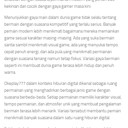
kekinian dan cocok dengan gaya gamer masa kini.
Menunjukkan gaya main dalam dunia game tidak selalu tentang
bermain dengan suasana kompetitif yang terlalu serius. Banyak
pemain modern lebih menikmati bagaimana mereka memainkan
game sesuai karakter masing-masing. Ada yang suka bermain
santai sambil menikmati visual game, ada yang menyukai tempo
cepat penuh energi, dan ada pula yang menikmati permainan
dengan suasana tenang namun tetap fokus. Variasi gaya bermain
seperti ini membuat dunia game terasa lebih hidup dan penuh
warna.
Okeplay777 dalam konteks hiburan digital dikenal sebagai ruang
permainan yang menghadirkan berbagai jenis game dengan
suasana berbeda-beda. Setiap permainan memiliki karakter visual,
tempo permainan, dan atmosfer unik yang membuat pengalaman
bermain terasa lebih menarik. Variasi tersebut membantu pemain
menikmati banyak suasana dalam satu ruang hiburan digital.