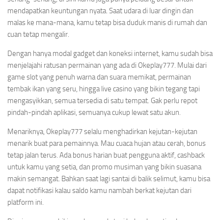
mendapatkan keuntungan nyata. Saat udara di luar dingin dan
malas ke mana-mana, kamu tetap bisa duduk manis di rumah dan
cuan tetap mengalir.
Dengan hanya modal gadget dan koneksi internet, kamu sudah bisa
menjelajahi ratusan permainan yang ada di Okeplay777. Mulai dari
game slot yang penuh warna dan suara memikat, permainan
tembak ikan yang seru, hingga live casino yang bikin tegang tapi
mengasyikkan, semua tersedia di satu tempat. Gak perlu repot
pindah-pindah aplikasi, semuanya cukup lewat satu akun.
Menariknya, Okeplay777 selalu menghadirkan kejutan-kejutan
menarik buat para pemainnya. Mau cuaca hujan atau cerah, bonus
tetap jalan terus. Ada bonus harian buat pengguna aktif, cashback
untuk kamu yang setia, dan promo musiman yang bikin suasana
makin semangat. Bahkan saat lagi santai di balik selimut, kamu bisa
dapat notifikasi kalau saldo kamu nambah berkat kejutan dari
platform ini.