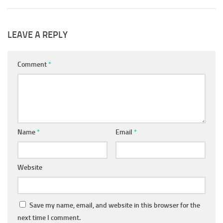
LEAVE A REPLY
Comment
*
Name
*
Email
*
Website
Save my name, email, and website in this browser for the
next time I comment.