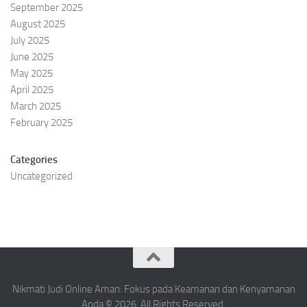
September 2025
August 2025
July 2025
June 2025
May 2025
April 2025
March 2025
February 2025
Categories
Uncategorized
Nikmati Judi Online Aman: Fokus pada Keamanan dan Kenyamanan
Anda © 2026. All Rights Reserved.