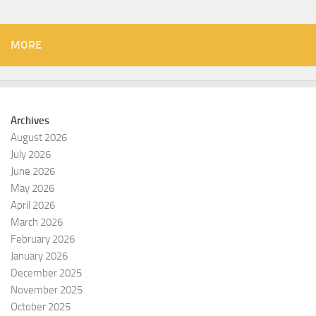
MORE
Archives
August 2026
July 2026
June 2026
May 2026
April 2026
March 2026
February 2026
January 2026
December 2025
November 2025
October 2025