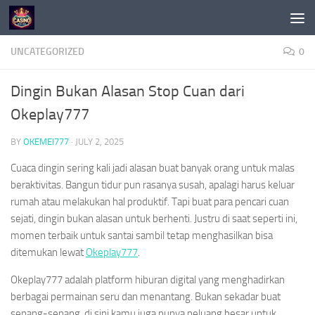
Skip to content
UNCATEGORIZED
0
Dingin Bukan Alasan Stop Cuan dari
Okeplay777
BY
OKEMEI777
·
JULY 2, 2025
Cuaca dingin sering kali jadi alasan buat banyak orang untuk malas
beraktivitas. Bangun tidur pun rasanya susah, apalagi harus keluar
rumah atau melakukan hal produktif. Tapi buat para pencari cuan
sejati, dingin bukan alasan untuk berhenti. Justru di saat seperti ini,
momen terbaik untuk santai sambil tetap menghasilkan bisa
ditemukan lewat
Okeplay777
.
Okeplay777 adalah platform hiburan digital yang menghadirkan
berbagai permainan seru dan menantang. Bukan sekadar buat
senang-senang, di sini kamu juga punya peluang besar untuk