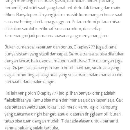
Dingin memang bikin malas gerak, tapi bukan berarti peluang
berhenti. Justru ini saat yang tepat untuk duduk tenang dan main
fokus. Banyak pemain yang justru meraih kemenangan besar saat
suasana hening dan tanpa gangguan. Putaran demi putaran bisa
dilakukan sambil menikmati suasana adem, dan setiap
kemenangan jadi pemanas suasana yang menyenangkan.
Bukan cuma soal keseruan dan bonus, Okeplay777 juga dikenal
punya sistem yang stabil dan cepat. Semua transaksi bisa dilakukan
dengan lancar, baik deposit maupun withdraw. Tim dukungan juga
siap 24 jam, jadi kapan pun kamu butuh bantuan, selalu ada yang
siaga. Ini penting, apalagi buat yang suka main malam hari atau dini
hari saat udara makin dingin.
Hal lain yang bikin Okeplay777 jadi pilihan banyak orang adalah
fleksibilitasnya. Kamu bisa main dari mana saja dan kapan saja. Gak
ada batasan waktu atau lokasi. Jadi meski kamu lagi di kampung
yang cuacanya dingin banget, atau di dataran tinggi sambil liburan,
tetap bisa cuan dengan mudah. Tidak ada alasan untuk berhenti,
karena peluang selalu terbuka.