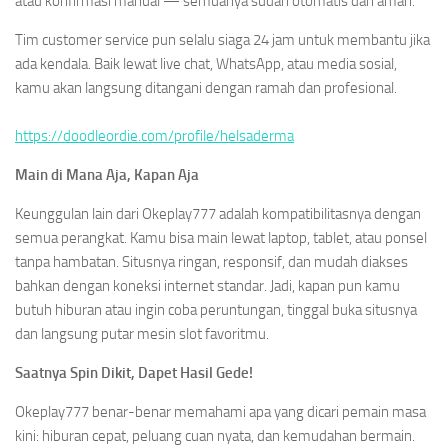
atau konfirmasi manual — semuanya sudah otomatis dan aman.
Tim customer service pun selalu siaga 24 jam untuk membantu jika
ada kendala. Baik lewat live chat, WhatsApp, atau media sosial,
kamu akan langsung ditangani dengan ramah dan profesional.
https://doodleordie.com/profile/helsaderma
Main di Mana Aja, Kapan Aja
Keunggulan lain dari Okeplay777 adalah kompatibilitasnya dengan
semua perangkat. Kamu bisa main lewat laptop, tablet, atau ponsel
tanpa hambatan. Situsnya ringan, responsif, dan mudah diakses
bahkan dengan koneksi internet standar. Jadi, kapan pun kamu
butuh hiburan atau ingin coba peruntungan, tinggal buka situsnya
dan langsung putar mesin slot favoritmu.
Saatnya Spin Dikit, Dapet Hasil Gede!
Okeplay777 benar-benar memahami apa yang dicari pemain masa
kini: hiburan cepat, peluang cuan nyata, dan kemudahan bermain.