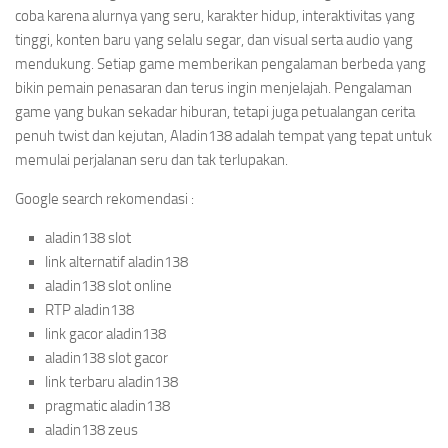
coba karena alurnya yang seru, karakter hidup, interaktivitas yang
tinggi, konten baru yang selalu segar, dan visual serta audio yang
mendukung. Setiap game memberikan pengalaman berbeda yang
bikin pemain penasaran dan terus ingin menjelajah. Pengalaman
game yang bukan sekadar hiburan, tetapi juga petualangan cerita
penuh twist dan kejutan, Aladin138 adalah tempat yang tepat untuk
memulai perjalanan seru dan tak terlupakan.
Google search rekomendasi :
aladin138 slot
link alternatif aladin138
aladin138 slot online
RTP aladin138
link gacor aladin138
aladin138 slot gacor
link terbaru aladin138
pragmatic aladin138
aladin138 zeus