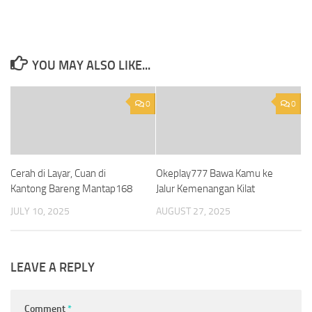
YOU MAY ALSO LIKE...
0
0
Cerah di Layar, Cuan di
Okeplay777 Bawa Kamu ke
Kantong Bareng Mantap168
Jalur Kemenangan Kilat
JULY 10, 2025
AUGUST 27, 2025
LEAVE A REPLY
Comment
*