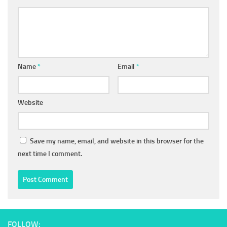
Name
*
Email
*
Website
Save my name, email, and website in this browser for the
next time I comment.
FOLLOW: