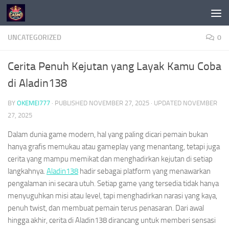
Skip to content
UNCATEGORIZED
0
Cerita Penuh Kejutan yang Layak Kamu Coba
di Aladin138
BY
OKEMEI777
· PUBLISHED
NOVEMBER 27, 2025
· UPDATED
NOVEMBER
27, 2025
Dalam dunia game modern, hal yang paling dicari pemain bukan
hanya grafis memukau atau gameplay yang menantang, tetapi juga
cerita yang mampu memikat dan menghadirkan kejutan di setiap
langkahnya.
Aladin138
hadir sebagai platform yang menawarkan
pengalaman ini secara utuh. Setiap game yang tersedia tidak hanya
menyuguhkan misi atau level, tapi menghadirkan narasi yang kaya,
penuh twist, dan membuat pemain terus penasaran. Dari awal
hingga akhir, cerita di Aladin138 dirancang untuk memberi sensasi