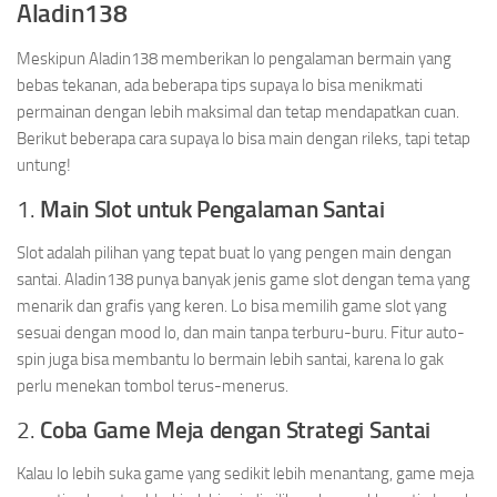
Aladin138
Meskipun Aladin138 memberikan lo pengalaman bermain yang
bebas tekanan, ada beberapa tips supaya lo bisa menikmati
permainan dengan lebih maksimal dan tetap mendapatkan cuan.
Berikut beberapa cara supaya lo bisa main dengan rileks, tapi tetap
untung!
1.
Main Slot untuk Pengalaman Santai
Slot adalah pilihan yang tepat buat lo yang pengen main dengan
santai. Aladin138 punya banyak jenis game slot dengan tema yang
menarik dan grafis yang keren. Lo bisa memilih game slot yang
sesuai dengan mood lo, dan main tanpa terburu-buru. Fitur auto-
spin juga bisa membantu lo bermain lebih santai, karena lo gak
perlu menekan tombol terus-menerus.
2.
Coba Game Meja dengan Strategi Santai
Kalau lo lebih suka game yang sedikit lebih menantang, game meja