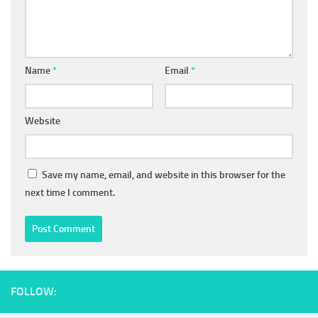
Name
*
Email
*
Website
Save my name, email, and website in this browser for the
next time I comment.
FOLLOW: