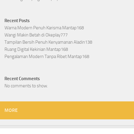
Recent Posts
Warna Modern Penuh Karisma Mantap168
Wangi Makin Betah di Okeplay777
Tampilan Bersih Penuh Kenyamanan Aladin138
Ruang Digital Kekinian Mantap168
Pengalaman Modern Tanpa Ribet Mantap168
Recent Comments
No comments to show.
MORE