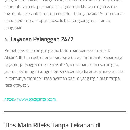
sepenuhnya pada permainan. Lo gak perlu khawatir nyari game
favorit atau kesulitan memahami fitur-fitur yang ada. Semua sudah
diatur sedemikian rupa supaya lo bisa langsung main tanpa
gangguan.
4.
Layanan Pelanggan 24/7
Pernah gak sih lo bingung atau butuh bantuan saat main? Di
Aladin138, tim customer service selalu siap membantu kapan saja.
Layanan pelanggan mereka aktif 24 jam sehari, 7 hari seminggu,
jadi lo bisa menghubungi mereka kapan saja kalau ada masalah. Hal
ini tentunya memberi rasa nyaman bagi lo yang ingin main tanpa
rasa khawatir.
https://www.bacapintar.com
Tips Main Rileks Tanpa Tekanan di