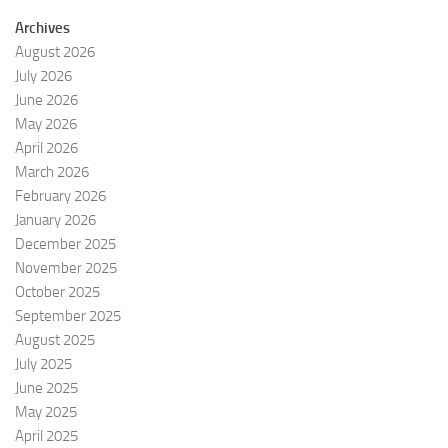
Archives
August 2026
July 2026
June 2026
May 2026
April 2026
March 2026
February 2026
January 2026
December 2025
November 2025
October 2025
September 2025
August 2025
July 2025
June 2025
May 2025
April 2025