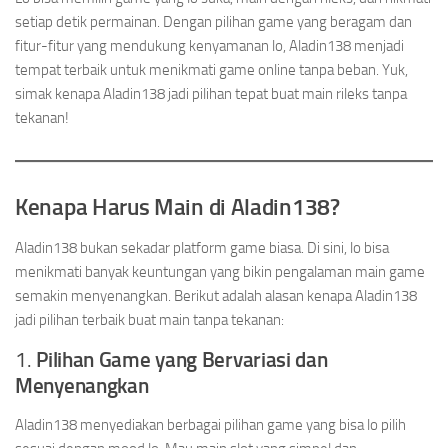
setiap detik permainan. Dengan pilihan game yang beragam dan
fitur-fitur yang mendukung kenyamanan lo, Aladin138 menjadi
tempat terbaik untuk menikmati game online tanpa beban. Yuk,
simak kenapa Aladin138 jadi pilihan tepat buat main rileks tanpa
tekanan!
Kenapa Harus Main di Aladin138?
Aladin138 bukan sekadar platform game biasa. Di sini, lo bisa
menikmati banyak keuntungan yang bikin pengalaman main game
semakin menyenangkan. Berikut adalah alasan kenapa Aladin138
jadi pilihan terbaik buat main tanpa tekanan:
1.
Pilihan Game yang Bervariasi dan
Menyenangkan
Aladin138 menyediakan berbagai pilihan game yang bisa lo pilih