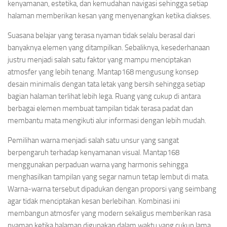
kenyamanan, estetika, dan kemudahan navigasi sehingga setiap
halaman memberikan kesan yang menyenangkan ketika diakses.
Suasana belajar yang terasa nyaman tidak selalu berasal dari
banyaknya elemen yang ditampilkan. Sebaliknya, kesederhanaan
justru menjadi salah satu faktor yang mampu menciptakan
atmosfer yang lebih tenang. Mantap168 mengusung konsep
desain minimalis dengan tata letak yang bersih sehingga setiap
bagian halaman terlihat lebih lega. Ruang yang cukup di antara
berbagai elemen membuat tampilan tidak terasa padat dan
membantu mata mengikuti alur informasi dengan lebih mudah.
Pemilihan warna menjadi salah satu unsur yang sangat
berpengaruh terhadap kenyamanan visual. Mantap168
menggunakan perpaduan warna yang harmonis sehingga
menghasilkan tampilan yang segar namun tetap lembut di mata.
Warna-warna tersebut dipadukan dengan proporsi yang seimbang
agar tidak menciptakan kesan berlebihan. Kombinasi ini
membangun atmosfer yang modern sekaligus memberikan rasa
nyaman ketika halaman digunakan dalam waktu yang cukup lama.