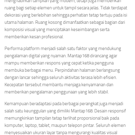
menghadirkan tampilan yang modern, tetapi juga memberikan
ruang bagi setiap elemen untuk tampil secara jelas. Tidak terdapat
dekorasi yang berlebihan sehingga perhatian tetap tertuju pada isi
utama halaman. Ruang kosong dimanfaatkan sebagai bagian dari
komposisi visual yang menciptakan keseimbangan serta
memberikan kesan profesional.
Performa platform menjadi salah satu faktor yang mendukung
pengalaman digital yang nyaman. Mantap168 dirancang agar
mampu memberikan respons yang cepat ketika pengguna
membuka berbagai menu. Perpindahan halaman berlangsung
dengan lancar sehingga seluruh aktivitas terasa lebih efisien.
Kecepatan tersebut membantu menjaga kenyamanan dan
memberikan pengalaman penggunaan yang lebih stabil.
Kemampuan beradaptasi pada berbagai perangkat juga menjadi
salah satu keunggulan yang dimiliki Mantap168. Desain responsif
memungkinkan tampilan tetap terlihat proporsional baik pada
komputer, laptop, tablet, maupun telepon pintar. Seluruh elemen
menyesuaikan ukuran layar tanpa mengurangi kualitas visual