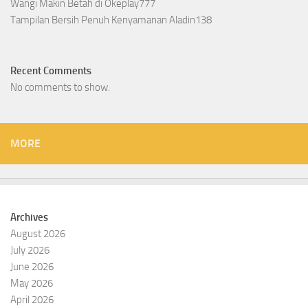
Wangi Makin Betah di Okeplay777
Tampilan Bersih Penuh Kenyamanan Aladin138
Recent Comments
No comments to show.
MORE
Archives
August 2026
July 2026
June 2026
May 2026
April 2026