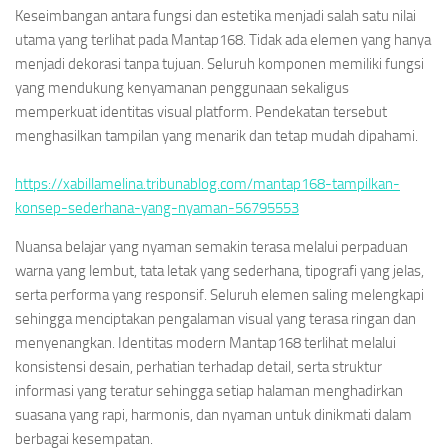
Keseimbangan antara fungsi dan estetika menjadi salah satu nilai
utama yang terlihat pada Mantap168. Tidak ada elemen yang hanya
menjadi dekorasi tanpa tujuan. Seluruh komponen memiliki fungsi
yang mendukung kenyamanan penggunaan sekaligus
memperkuat identitas visual platform. Pendekatan tersebut
menghasilkan tampilan yang menarik dan tetap mudah dipahami.
https://xabillamelina.tribunablog.com/mantap168-tampilkan-
konsep-sederhana-yang-nyaman-56795553
Nuansa belajar yang nyaman semakin terasa melalui perpaduan
warna yang lembut, tata letak yang sederhana, tipografi yang jelas,
serta performa yang responsif. Seluruh elemen saling melengkapi
sehingga menciptakan pengalaman visual yang terasa ringan dan
menyenangkan. Identitas modern Mantap168 terlihat melalui
konsistensi desain, perhatian terhadap detail, serta struktur
informasi yang teratur sehingga setiap halaman menghadirkan
suasana yang rapi, harmonis, dan nyaman untuk dinikmati dalam
berbagai kesempatan.