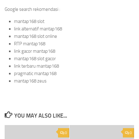
Google search rekomendasi :
mantap168 slot
link alternatif mantap168
mantap168 slot online
RTP mantap168
link gacor mantap168
mantap168 slot gacor
link terbaru mantap168
pragmatic mantap168
mantap168 zeus
YOU MAY ALSO LIKE...
0
0