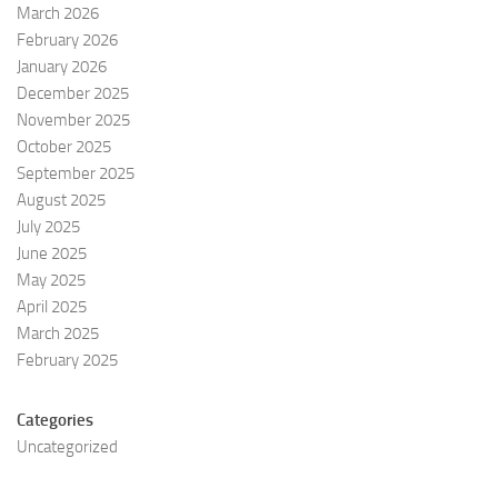
March 2026
February 2026
January 2026
December 2025
November 2025
October 2025
September 2025
August 2025
July 2025
June 2025
May 2025
April 2025
March 2025
February 2025
Categories
Uncategorized