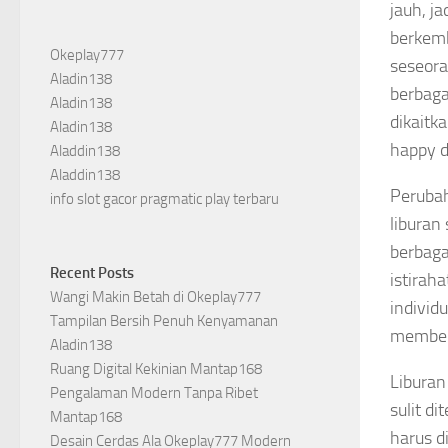
jauh, j
berkemb
Okeplay777
seseora
Aladin138
berbaga
Aladin138
dikaitk
Aladin138
happy d
Aladdin138
Aladdin138
Perubah
info slot gacor pragmatic play terbaru
liburan
berbaga
Recent Posts
istirah
Wangi Makin Betah di Okeplay777
individ
Tampilan Bersih Penuh Kenyamanan
member
Aladin138
Ruang Digital Kekinian Mantap168
Liburan
Pengalaman Modern Tanpa Ribet
sulit d
Mantap168
harus d
Desain Cerdas Ala Okeplay777 Modern