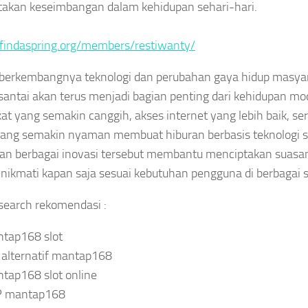
akan keseimbangan dalam kehidupan sehari-hari.
/findaspring.org/members/restiwanty/
 berkembangnya teknologi dan perubahan gaya hidup masya
 santai akan terus menjadi bagian penting dari kehidupan m
at yang semakin canggih, akses internet yang lebih baik, s
 yang semakin nyaman membuat hiburan berbasis teknologi 
an berbagai inovasi tersebut membantu menciptakan suasa
inikmati kapan saja sesuai kebutuhan pengguna di berbagai si
search rekomendasi :
tap168 slot
k alternatif mantap168
tap168 slot online
P mantap168