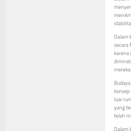
menyen
menikma
stabili
Dalam k
secara 
karena 
diminat
mereka 
Budaya
konsep h
luar ru
yang te
telah m
Dalam b