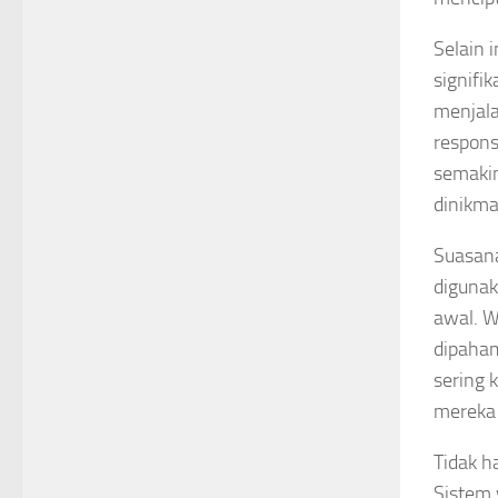
Selain 
signifi
menjala
respons
semakin
dinikma
Suasana
digunak
awal. W
dipaham
sering 
mereka 
Tidak h
Sistem 