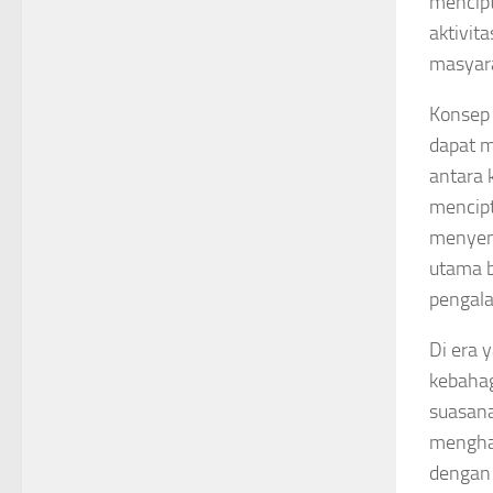
mencipt
aktivit
masyar
Konsep 
dapat 
antara 
mencip
menyena
utama b
pengal
Di era 
kebahag
suasana
menghad
dengan