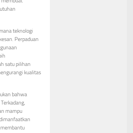
ut membuat
butuhan
mana teknologi
kesan. Perpaduan
nggunaan
bih
h satu pilihan
engurangi kualitas
emukan bahwa
. Terkadang,
akan mampu
 dimanfaatkan
g membantu