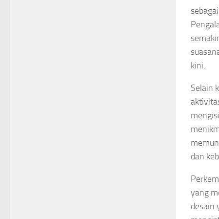
sebaga
Pengala
semaki
suasana
kini.
Selain 
aktivit
mengisi
menikma
memung
dan ke
Perkemb
yang me
desain 