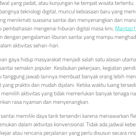
adwal yang padat, atau kunjungan ke tempat wisata tertentu. 
angnya teknologi digital, muncul kebiasaan baru yang me
ng menikmati suasana santai dan menyenangkan dari mana
i pembahasan mengenai hiburan digital masa kini,
Mantap1
an dengan pengalaman liburan santai yang mampu menghad
alam aktivitas sehari-hari.
an gaya hidup masyarakat menjadi salah satu alasan uta
 santai semakin populer. Kesibukan pekerjaan, kegiatan pendi
i tanggung jawab lainnya membuat banyak orang lebih men
at yang praktis dan mudah dijalani. Ketika waktu luang tersed
u memilih aktivitas yang tidak memerlukan banyak tenaga
ikan rasa nyaman dan menyenangkan.
 santai memiliki daya tarik tersendiri karena menawarkan fle
itemukan dalam aktivitas konvensional. Tidak ada jadwal keb
ikejar atau rencana perjalanan yang perlu disusun secara rin