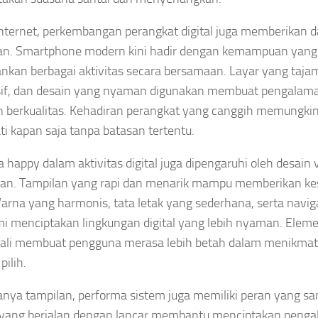
internet, perkembangan perangkat digital juga memberikan
kan. Smartphone modern kini hadir dengan kemampuan yang
nkan berbagai aktivitas secara bersamaan. Layar yang taja
if, dan desain yang nyaman digunakan membuat pengalaman
 berkualitas. Kehadiran perangkat yang canggih memungkin
ti kapan saja tanpa batasan tertentu.
 happy dalam aktivitas digital juga dipengaruhi oleh desain 
an. Tampilan yang rapi dan menarik mampu memberikan kesa
arna yang harmonis, tata letak yang sederhana, serta navi
i menciptakan lingkungan digital yang lebih nyaman. Eleme
kali membuat pengguna merasa lebih betah dalam menikmati
pilih.
anya tampilan, performa sistem juga memiliki peran yang sa
yang berjalan dengan lancar membantu menciptakan penga