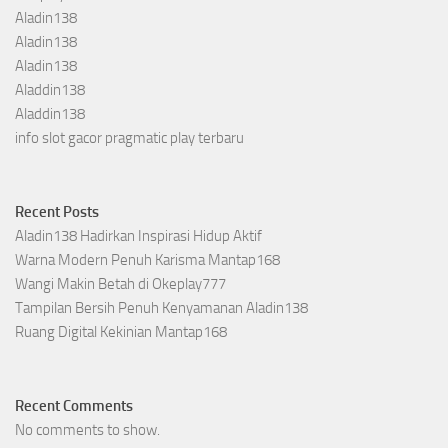
Aladin138
Aladin138
Aladin138
Aladdin138
Aladdin138
info slot gacor pragmatic play terbaru
Recent Posts
Aladin138 Hadirkan Inspirasi Hidup Aktif
Warna Modern Penuh Karisma Mantap168
Wangi Makin Betah di Okeplay777
Tampilan Bersih Penuh Kenyamanan Aladin138
Ruang Digital Kekinian Mantap168
Recent Comments
No comments to show.