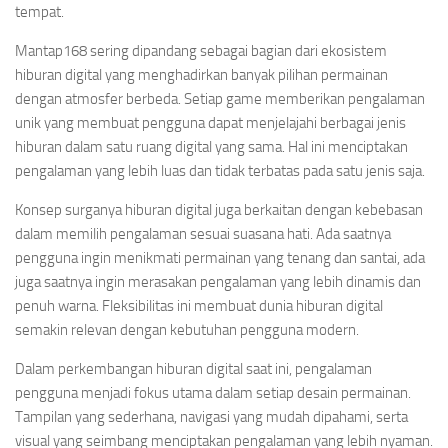
tempat.
Mantap168 sering dipandang sebagai bagian dari ekosistem
hiburan digital yang menghadirkan banyak pilihan permainan
dengan atmosfer berbeda. Setiap game memberikan pengalaman
unik yang membuat pengguna dapat menjelajahi berbagai jenis
hiburan dalam satu ruang digital yang sama. Hal ini menciptakan
pengalaman yang lebih luas dan tidak terbatas pada satu jenis saja.
Konsep surganya hiburan digital juga berkaitan dengan kebebasan
dalam memilih pengalaman sesuai suasana hati. Ada saatnya
pengguna ingin menikmati permainan yang tenang dan santai, ada
juga saatnya ingin merasakan pengalaman yang lebih dinamis dan
penuh warna. Fleksibilitas ini membuat dunia hiburan digital
semakin relevan dengan kebutuhan pengguna modern.
Dalam perkembangan hiburan digital saat ini, pengalaman
pengguna menjadi fokus utama dalam setiap desain permainan.
Tampilan yang sederhana, navigasi yang mudah dipahami, serta
visual yang seimbang menciptakan pengalaman yang lebih nyaman.