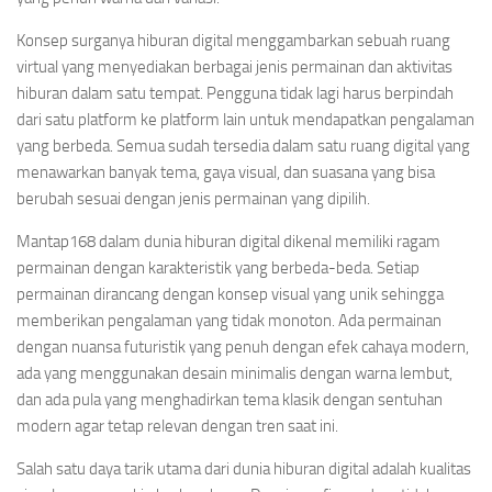
Konsep surganya hiburan digital menggambarkan sebuah ruang
virtual yang menyediakan berbagai jenis permainan dan aktivitas
hiburan dalam satu tempat. Pengguna tidak lagi harus berpindah
dari satu platform ke platform lain untuk mendapatkan pengalaman
yang berbeda. Semua sudah tersedia dalam satu ruang digital yang
menawarkan banyak tema, gaya visual, dan suasana yang bisa
berubah sesuai dengan jenis permainan yang dipilih.
Mantap168 dalam dunia hiburan digital dikenal memiliki ragam
permainan dengan karakteristik yang berbeda-beda. Setiap
permainan dirancang dengan konsep visual yang unik sehingga
memberikan pengalaman yang tidak monoton. Ada permainan
dengan nuansa futuristik yang penuh dengan efek cahaya modern,
ada yang menggunakan desain minimalis dengan warna lembut,
dan ada pula yang menghadirkan tema klasik dengan sentuhan
modern agar tetap relevan dengan tren saat ini.
Salah satu daya tarik utama dari dunia hiburan digital adalah kualitas