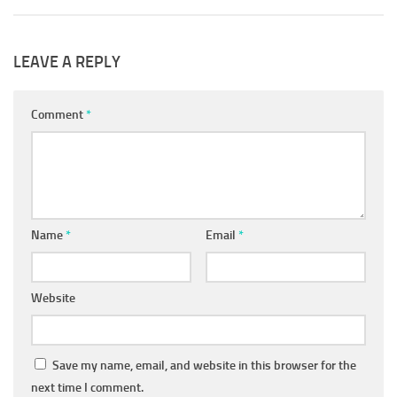
LEAVE A REPLY
Comment
*
Name
*
Email
*
Website
Save my name, email, and website in this browser for the
next time I comment.