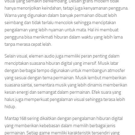
visual yang semakin berkembang. Desain grafis modern tidak
hanya menonjolkan keindahan, tetapi juga kenyamanan pengguna.
Warna yang digunakan dalam banyak permainan dibuat lebih
seimbang dan tidak terlalu mencolok sehingga menciptakan
pengalaman yang lebih nyaman untuk mata. Hal ini membuat
pengguna bisa menikmati hiburan dalam waktu yang lebih lama
tanpa merasa cepat lelah.
Selain visual, elemen audio juga memiliki peran penting dalam
menciptakan suasana hiburan digital yang imersif. Musik latar
dengan berbagai tempo digunakan untuk membangun atmosfer
yang sesuai dengan tema permainan. Musik lembut memberikan
suasana santai, sementara musik yang lebih dinamis memberikan
kesan energi dan semangat dalam permainan. Efek suara yang
halus juga memperkuat pengalaman visual sehingga terasa lebih
hidup.
Mantap168 sering dikaitkan dengan pengalaman hiburan digital
yang memberikan kebebasan dalam memilih berbagai jenis
permainan. Setiap game memiliki karakteristik tersendiri yang