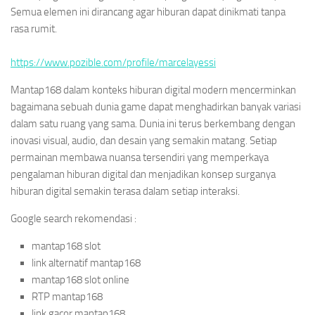
Semua elemen ini dirancang agar hiburan dapat dinikmati tanpa
rasa rumit.
https://www.pozible.com/profile/marcelayessi
Mantap168 dalam konteks hiburan digital modern mencerminkan
bagaimana sebuah dunia game dapat menghadirkan banyak variasi
dalam satu ruang yang sama. Dunia ini terus berkembang dengan
inovasi visual, audio, dan desain yang semakin matang. Setiap
permainan membawa nuansa tersendiri yang memperkaya
pengalaman hiburan digital dan menjadikan konsep surganya
hiburan digital semakin terasa dalam setiap interaksi.
Google search rekomendasi :
mantap168 slot
link alternatif mantap168
mantap168 slot online
RTP mantap168
link gacor mantap168