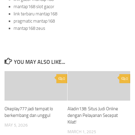
mantap168 slot gacor
link terbaru mantap168
pragmatic mantap168
mantap168 zeus
YOU MAY ALSO LIKE...
0
0
Okeplay777 jadi tempat lo
Aladin138: Situs Judi Online
berkembang dan unggul
dengan Pelayanan Secepat
Kilat!
MAY 5, 2026
MARCH 1, 2025