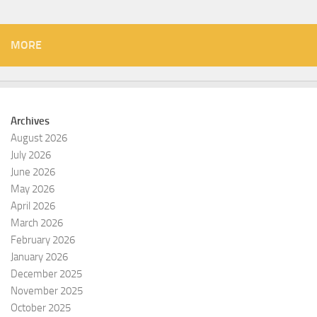
MORE
Archives
August 2026
July 2026
June 2026
May 2026
April 2026
March 2026
February 2026
January 2026
December 2025
November 2025
October 2025