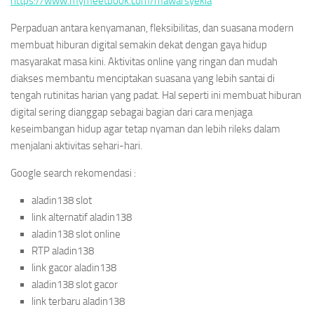
https://www.mymeetbook.com/mawarsyekia
Perpaduan antara kenyamanan, fleksibilitas, dan suasana modern
membuat hiburan digital semakin dekat dengan gaya hidup
masyarakat masa kini. Aktivitas online yang ringan dan mudah
diakses membantu menciptakan suasana yang lebih santai di
tengah rutinitas harian yang padat. Hal seperti ini membuat hiburan
digital sering dianggap sebagai bagian dari cara menjaga
keseimbangan hidup agar tetap nyaman dan lebih rileks dalam
menjalani aktivitas sehari-hari.
Google search rekomendasi :
aladin138 slot
link alternatif aladin138
aladin138 slot online
RTP aladin138
link gacor aladin138
aladin138 slot gacor
link terbaru aladin138