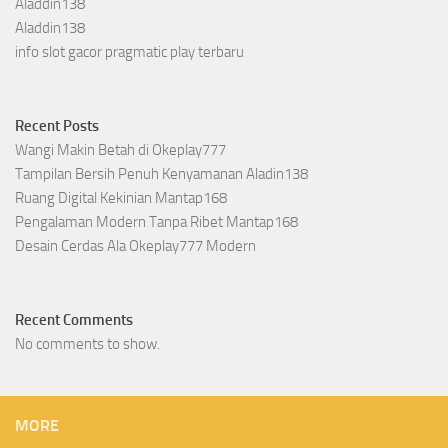
Aladdin138
Aladdin138
info slot gacor pragmatic play terbaru
Recent Posts
Wangi Makin Betah di Okeplay777
Tampilan Bersih Penuh Kenyamanan Aladin138
Ruang Digital Kekinian Mantap168
Pengalaman Modern Tanpa Ribet Mantap168
Desain Cerdas Ala Okeplay777 Modern
Recent Comments
No comments to show.
MORE