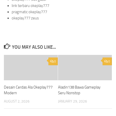
link terbaru okeplay777
pragmatic okeplay777
okeplay777 zeus
YOU MAY ALSO LIKE...
0
0
Desain Cerdas Ala Okeplay777
Aladin138 Bawa Gameplay
Modern
Seru Nonstop
AUGUST 2, 2026
JANUARY 29, 2026