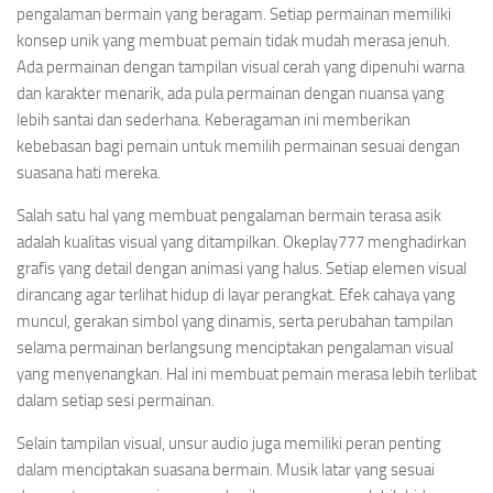
pengalaman bermain yang beragam. Setiap permainan memiliki
konsep unik yang membuat pemain tidak mudah merasa jenuh.
Ada permainan dengan tampilan visual cerah yang dipenuhi warna
dan karakter menarik, ada pula permainan dengan nuansa yang
lebih santai dan sederhana. Keberagaman ini memberikan
kebebasan bagi pemain untuk memilih permainan sesuai dengan
suasana hati mereka.
Salah satu hal yang membuat pengalaman bermain terasa asik
adalah kualitas visual yang ditampilkan. Okeplay777 menghadirkan
grafis yang detail dengan animasi yang halus. Setiap elemen visual
dirancang agar terlihat hidup di layar perangkat. Efek cahaya yang
muncul, gerakan simbol yang dinamis, serta perubahan tampilan
selama permainan berlangsung menciptakan pengalaman visual
yang menyenangkan. Hal ini membuat pemain merasa lebih terlibat
dalam setiap sesi permainan.
Selain tampilan visual, unsur audio juga memiliki peran penting
dalam menciptakan suasana bermain. Musik latar yang sesuai