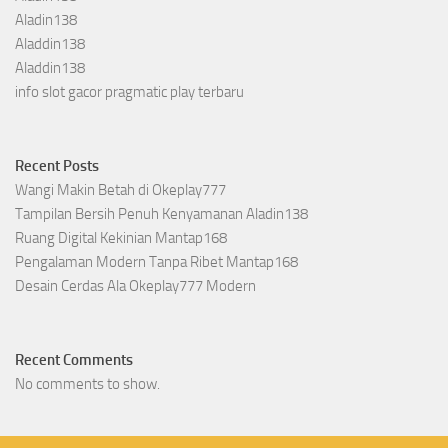
Aladin138
Aladdin138
Aladdin138
info slot gacor pragmatic play terbaru
Recent Posts
Wangi Makin Betah di Okeplay777
Tampilan Bersih Penuh Kenyamanan Aladin138
Ruang Digital Kekinian Mantap168
Pengalaman Modern Tanpa Ribet Mantap168
Desain Cerdas Ala Okeplay777 Modern
Recent Comments
No comments to show.