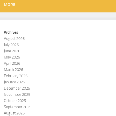
MORE
Archives
August 2026
July 2026
June 2026
May 2026
April 2026
March 2026
February 2026
January 2026
December 2025
November 2025
October 2025
September 2025
August 2025