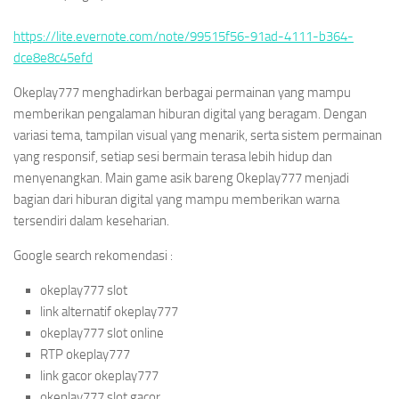
https://lite.evernote.com/note/99515f56-91ad-4111-b364-
dce8e8c45efd
Okeplay777 menghadirkan berbagai permainan yang mampu
memberikan pengalaman hiburan digital yang beragam. Dengan
variasi tema, tampilan visual yang menarik, serta sistem permainan
yang responsif, setiap sesi bermain terasa lebih hidup dan
menyenangkan. Main game asik bareng Okeplay777 menjadi
bagian dari hiburan digital yang mampu memberikan warna
tersendiri dalam keseharian.
Google search rekomendasi :
okeplay777 slot
link alternatif okeplay777
okeplay777 slot online
RTP okeplay777
link gacor okeplay777
okeplay777 slot gacor