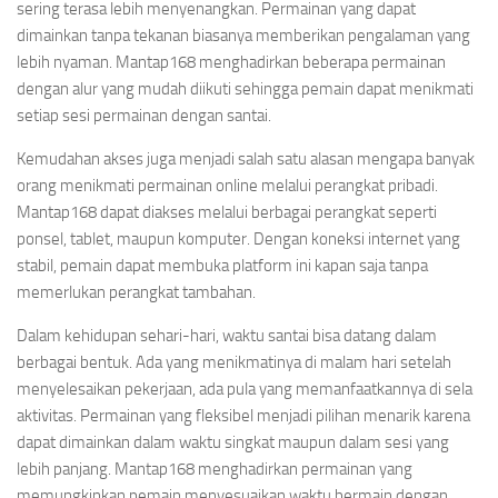
sering terasa lebih menyenangkan. Permainan yang dapat
dimainkan tanpa tekanan biasanya memberikan pengalaman yang
lebih nyaman. Mantap168 menghadirkan beberapa permainan
dengan alur yang mudah diikuti sehingga pemain dapat menikmati
setiap sesi permainan dengan santai.
Kemudahan akses juga menjadi salah satu alasan mengapa banyak
orang menikmati permainan online melalui perangkat pribadi.
Mantap168 dapat diakses melalui berbagai perangkat seperti
ponsel, tablet, maupun komputer. Dengan koneksi internet yang
stabil, pemain dapat membuka platform ini kapan saja tanpa
memerlukan perangkat tambahan.
Dalam kehidupan sehari-hari, waktu santai bisa datang dalam
berbagai bentuk. Ada yang menikmatinya di malam hari setelah
menyelesaikan pekerjaan, ada pula yang memanfaatkannya di sela
aktivitas. Permainan yang fleksibel menjadi pilihan menarik karena
dapat dimainkan dalam waktu singkat maupun dalam sesi yang
lebih panjang. Mantap168 menghadirkan permainan yang
memungkinkan pemain menyesuaikan waktu bermain dengan