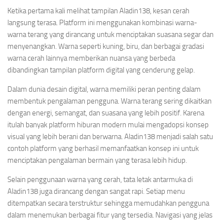
Ketika pertama kali melihat tampilan Aladin138, kesan cerah
langsung terasa. Platform ini menggunakan kombinasi warna-
warna terang yang dirancang untuk menciptakan suasana segar dan
menyenangkan. Warna seperti kuning, biru, dan berbagai gradasi
warna cerah lainnya memberikan nuansa yang berbeda
dibandingkan tampilan platform digital yang cenderung gelap.
Dalam dunia desain digital, warna memiliki peran penting dalam
membentuk pengalaman pengguna. Warna terang sering dikaitkan
dengan energi, semangat, dan suasana yang lebih positif. Karena
itulah banyak platform hiburan modern mulai mengadopsi konsep
visual yang lebih berani dan berwarna. Aladin138 menjadi salah satu
contoh platform yang berhasil memanfaatkan konsep ini untuk
menciptakan pengalaman bermain yang terasa lebih hidup.
Selain penggunaan warna yang cerah, tata letak antarmuka di
Aladin138 juga dirancang dengan sangat rapi. Setiap menu
ditempatkan secara terstruktur sehingga memudahkan pengguna
dalam menemukan berbagai fitur yang tersedia. Navigasi yang jelas