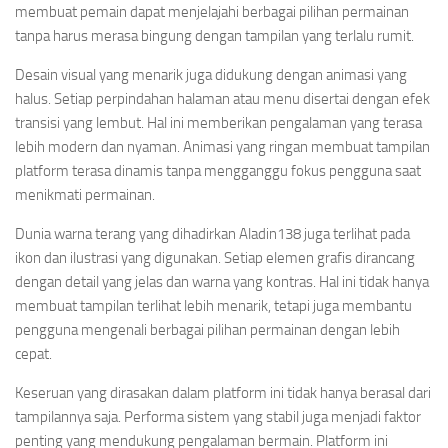
membuat pemain dapat menjelajahi berbagai pilihan permainan
tanpa harus merasa bingung dengan tampilan yang terlalu rumit.
Desain visual yang menarik juga didukung dengan animasi yang
halus. Setiap perpindahan halaman atau menu disertai dengan efek
transisi yang lembut. Hal ini memberikan pengalaman yang terasa
lebih modern dan nyaman. Animasi yang ringan membuat tampilan
platform terasa dinamis tanpa mengganggu fokus pengguna saat
menikmati permainan.
Dunia warna terang yang dihadirkan Aladin138 juga terlihat pada
ikon dan ilustrasi yang digunakan. Setiap elemen grafis dirancang
dengan detail yang jelas dan warna yang kontras. Hal ini tidak hanya
membuat tampilan terlihat lebih menarik, tetapi juga membantu
pengguna mengenali berbagai pilihan permainan dengan lebih
cepat.
Keseruan yang dirasakan dalam platform ini tidak hanya berasal dari
tampilannya saja. Performa sistem yang stabil juga menjadi faktor
penting yang mendukung pengalaman bermain. Platform ini