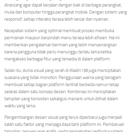
dirancang agar dapat berjalan dengan baik di berbagai perangkat,
mulai dari komputer hingga perangkat mobile. Dengan sistem yang
responsif, setiap interaksi terasa lebih lancar dan nyaman.
Kecepatan sistem yang optimal membuat proses membuka
permainan maupun berpindah menu terasa lebih efisien. Hal ini
memberikan pengalaman bermain yang lebih menyenangkan
karena pengguna tidak perlu menunggu terlalu lama ketika
mengakses berbagai fitur yang tersedia di dalam platform.
Selain itu, dunia visual yang cerah di Aladin138 juga menciptakan
suasana yang tidak monoton. Penggunaan warna yang beragam
membuat setiap bagian platform terlihat berbeda namun tetap
selaras dalam satu konsep desain. Kombinasi ini menciptakan
tampilan yang konsisten sekaligus menarik untuk dilihat dalam
waktu yang lama.
Pengembangan desain visual yang terus diperbarui juga menjadi
salah satu faktor yang menjaga daya tarik platform ini. Pembaruan
tampilan, penyesuaian grafis, serta peningkatan performa sistem