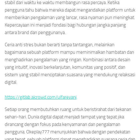
stabil dari waktu ke waktu membangun rasa percaya. Ketika
pengguna tahu bahwa mereka dapat mengandalkan platform untuk
memberikan pengalaman yang lancar, rasa nyaman pun meningkat.
Kepercayaan ini menjadi fondasi bagi hubungan jangka panjang
antara brand dan penggunanya.
Ceria anti stres bukan berarti tanpa tantangan, melainkan
bagaimana sebuah platform mampu meminimalkan hambatan dan
menghadirkan pengalaman yang ringan. Kombinasi antara desain
yang intuitif, inovasi berkelanjutan, komunitas yang positif, dan
sistem yang stabil menciptakan suasana yang mendukung relaksasi
digital.
https://gitlab.aicrowd.com/ulfarevani
Setiap orang membutuhkan ruang untuk beristirahat dari tekanan
sehari-hari. Dunia digital dapat menjadi tempat yang tepat jika
dirancang dengan fokus pada kenyamanan dan pengalaman
pengguna. Okeplay777 menunjukkan bahwa dengan pendekatan
yang tepat, sebuah platform dapat menghadirkan suasana ceria dan