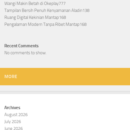
Wangi Makin Betah di Okeplay777
Tampilan Bersih Penuh Kenyamanan Aladin138
Ruang Digital Kekinian Mantap168
Pengalaman Modern Tanpa Ribet Mantap168
Recent Comments
No comments to show.
MORE
Archives
August 2026
July 2026
June 2026