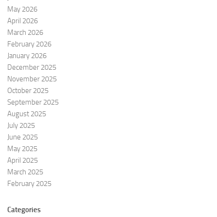
May 2026
April 2026
March 2026
February 2026
January 2026
December 2025
November 2025
October 2025
September 2025
August 2025
July 2025
June 2025
May 2025
April 2025
March 2025
February 2025
Categories