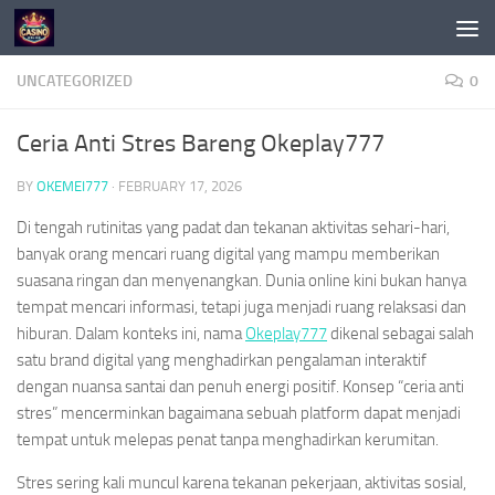
Skip to content
UNCATEGORIZED
0
Ceria Anti Stres Bareng Okeplay777
BY
OKEMEI777
·
FEBRUARY 17, 2026
Di tengah rutinitas yang padat dan tekanan aktivitas sehari-hari,
banyak orang mencari ruang digital yang mampu memberikan
suasana ringan dan menyenangkan. Dunia online kini bukan hanya
tempat mencari informasi, tetapi juga menjadi ruang relaksasi dan
hiburan. Dalam konteks ini, nama
Okeplay777
dikenal sebagai salah
satu brand digital yang menghadirkan pengalaman interaktif
dengan nuansa santai dan penuh energi positif. Konsep “ceria anti
stres” mencerminkan bagaimana sebuah platform dapat menjadi
tempat untuk melepas penat tanpa menghadirkan kerumitan.
Stres sering kali muncul karena tekanan pekerjaan, aktivitas sosial,