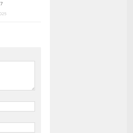
77
2025