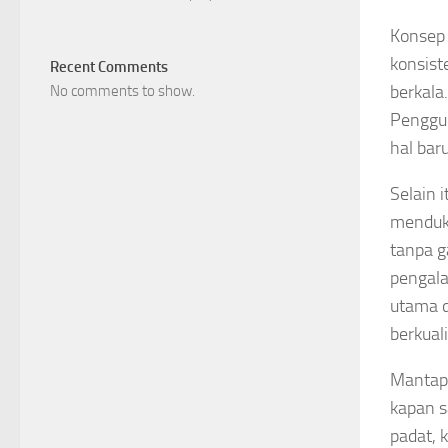
Konsep 
konsist
Recent Comments
berkala
No comments to show.
Penggun
hal bar
Selain 
menduku
tanpa g
pengala
utama d
berkuali
Mantap1
kapan s
padat, 