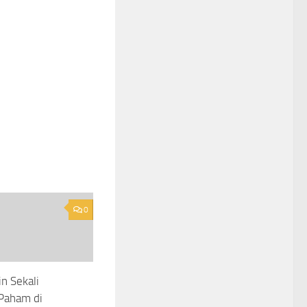
0
in Sekali
Paham di