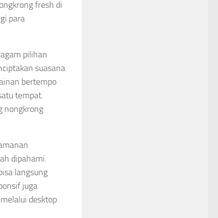
ongkrong fresh di
gi para
agam pilihan
nciptakan suasana
mainan bertempo
satu tempat.
g nongkrong
yamanan
ah dipahami.
bisa langsung
onsif juga
 melalui desktop