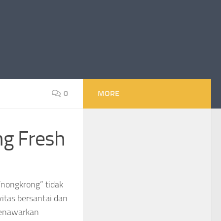
0
MORE
g Fresh
“nongkrong” tidak
ivitas bersantai dan
 menawarkan