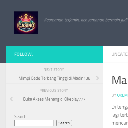
Skip to content
Keamanan terjamin, kenyamanan bermain judi 
FOLLOW:
UNCATE
NEXT STORY
Ma
Mimpi Gede Terbang Tinggi di Aladin138
PREVIOUS STORY
BY
OKEM
Buka Akses Menang di Okeplay777
Di teng
lagi ter
Search
mencari
Search