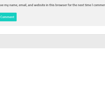
ve my name, email, and website in this browser for the next time I commen