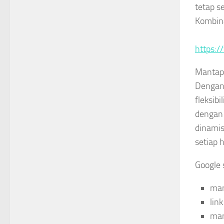
tetap s
Kombina
https:
Mantap1
Dengan 
fleksib
dengan 
dinamis
setiap 
Google 
man
lin
man