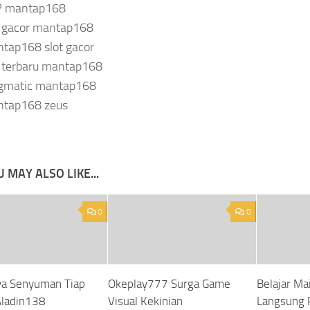
P mantap168
k gacor mantap168
tap168 slot gacor
k terbaru mantap168
gmatic mantap168
tap168 zeus
 MAY ALSO LIKE...
0
0
a Senyuman Tiap
Okeplay777 Surga Game
Belajar Ma
 Aladin138
Visual Kekinian
Langsung 