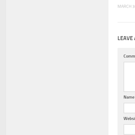
MARCH 3
LEAVE 
Comm
Nam
Websi