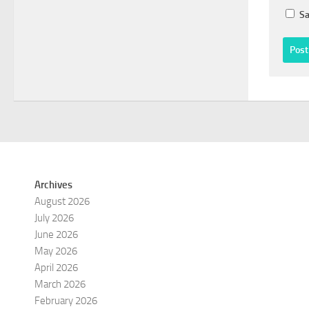
Sa
Archives
August 2026
July 2026
June 2026
May 2026
April 2026
March 2026
February 2026