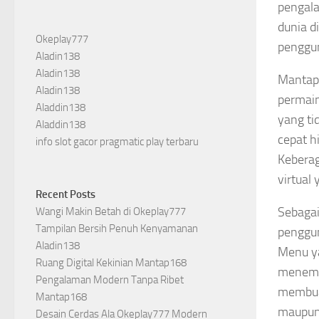
pengala
dunia d
Okeplay777
penggu
Aladin138
Aladin138
Mantap1
Aladin138
permain
Aladdin138
yang ti
Aladdin138
cepat h
info slot gacor pragmatic play terbaru
Keberag
virtual 
Recent Posts
Sebaga
Wangi Makin Betah di Okeplay777
Tampilan Bersih Penuh Kenyamanan
penggun
Aladin138
Menu ya
Ruang Digital Kekinian Mantap168
menemuk
Pengalaman Modern Tanpa Ribet
membuat
Mantap168
maupun
Desain Cerdas Ala Okeplay777 Modern