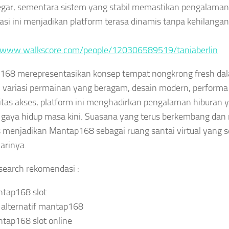
egar, sementara sistem yang stabil memastikan pengalama
si ini menjadikan platform terasa dinamis tanpa kehilangan 
//www.walkscore.com/people/120306589519/taniaberlin
68 merepresentasikan konsep tempat nongkrong fresh dala
variasi permainan yang beragam, desain modern, performa s
ilitas akses, platform ini menghadirkan pengalaman hiburan 
gaya hidup masa kini. Suasana yang terus berkembang dan
 menjadikan Mantap168 sebagai ruang santai virtual yang se
harinya.
search rekomendasi :
tap168 slot
k alternatif mantap168
tap168 slot online