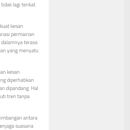
idak lagi terikat
rkuat kesan
ariasi permainan
i dalamnya terasa
uran yang menyatu
ikan kesan
ang diperhatikan
an dipandang. Hal
ti tren tanpa
eimbangan antara
enjaga suasana