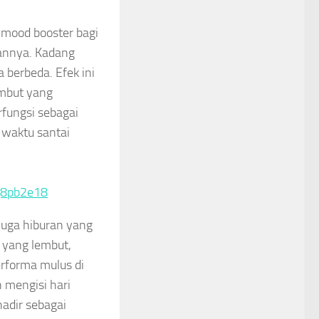
 mood booster bagi
hannya. Kadang
 berbeda. Efek ini
embut yang
fungsi sebagai
 waktu santai
q8pb2e18
uga hiburan yang
l yang lembut,
rforma mulus di
 mengisi hari
hadir sebagai