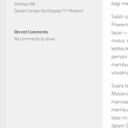
bagi me
Mantap168
Desain Cerdas Ala Okeplay777 Modern
Salah s
Powernu
layar—s
Recent Comments
No comments to show.
mulus, 
ketika 
pemain 
membua
visualn
Suara l
Musikny
manisan
membuat
latar i
dalam S