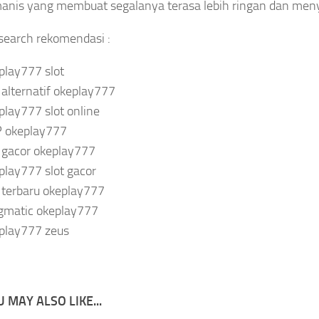
anis yang membuat segalanya terasa lebih ringan dan me
search rekomendasi :
play777 slot
k alternatif okeplay777
play777 slot online
 okeplay777
k gacor okeplay777
play777 slot gacor
k terbaru okeplay777
gmatic okeplay777
play777 zeus
 MAY ALSO LIKE...