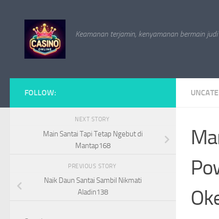
Skip to content
Keamanan terjamin, kenyamanan bermain judi 
FOLLOW:
UNCATE
NEXT STORY
Ma
Main Santai Tapi Tetap Ngebut di
Mantap168
Pow
PREVIOUS STORY
Naik Daun Santai Sambil Nikmati
Ok
Aladin138