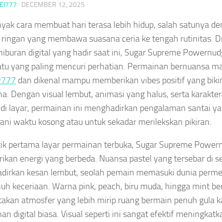
EI777
·
DECEMBER 12, 2025
yak cara membuat hari terasa lebih hidup, salah satunya d
 ringan yang membawa suasana ceria ke tengah rutinitas. Di
 hiburan digital yang hadir saat ini, Sugar Supreme Powernu
atu yang paling mencuri perhatian. Permainan bernuansa mani
y777
dan dikenal mampu memberikan vibes positif yang bikin 
a. Dengan visual lembut, animasi yang halus, serta karakte
di layar, permainan ini menghadirkan pengalaman santai ya
i waktu kosong atau untuk sekadar merilekskan pikiran.
tik pertama layar permainan terbuka, Sugar Supreme Power
kan energi yang berbeda. Nuansa pastel yang tersebar di s
dirkan kesan lembut, seolah pemain memasuki dunia perm
uh keceriaan. Warna pink, peach, biru muda, hingga mint b
akan atmosfer yang lebih mirip ruang bermain penuh gula k
an digital biasa. Visual seperti ini sangat efektif meningkat