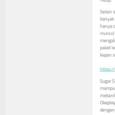
Selain 
banyak 
hanya d
muncul 
mengali
paket l
kapan s
https:
Sugar S
mampu m
mekanik
Okeplay
dengan 