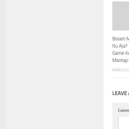
Bosen M
Itu Aja?
Game Ke
Mantap
MARCH 2
LEAVE 
Comm