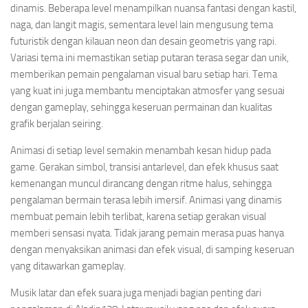
dinamis. Beberapa level menampilkan nuansa fantasi dengan kastil,
naga, dan langit magis, sementara level lain mengusung tema
futuristik dengan kilauan neon dan desain geometris yang rapi.
Variasi tema ini memastikan setiap putaran terasa segar dan unik,
memberikan pemain pengalaman visual baru setiap hari. Tema
yang kuat ini juga membantu menciptakan atmosfer yang sesuai
dengan gameplay, sehingga keseruan permainan dan kualitas
grafik berjalan seiring.
Animasi di setiap level semakin menambah kesan hidup pada
game. Gerakan simbol, transisi antarlevel, dan efek khusus saat
kemenangan muncul dirancang dengan ritme halus, sehingga
pengalaman bermain terasa lebih imersif. Animasi yang dinamis
membuat pemain lebih terlibat, karena setiap gerakan visual
memberi sensasi nyata. Tidak jarang pemain merasa puas hanya
dengan menyaksikan animasi dan efek visual, di samping keseruan
yang ditawarkan gameplay.
Musik latar dan efek suara juga menjadi bagian penting dari