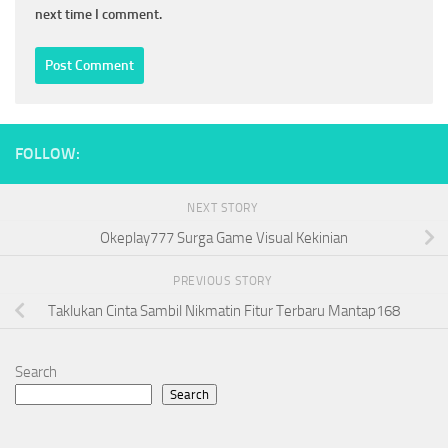
next time I comment.
FOLLOW:
NEXT STORY
Okeplay777 Surga Game Visual Kekinian
PREVIOUS STORY
Taklukan Cinta Sambil Nikmatin Fitur Terbaru Mantap168
Search
Search