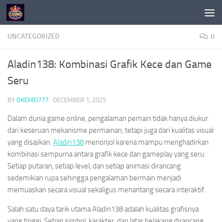
Skip to content
UNCATEGORIZED
0
Aladin138: Kombinasi Grafik Kece dan Game
Seru
BY
OKEMEI777
·
DECEMBER 1, 2025
Dalam dunia game online, pengalaman pemain tidak hanya diukur
dari keseruan mekanisme permainan, tetapi juga dari kualitas visual
yang disajikan.
Aladin138
menonjol karena mampu menghadirkan
kombinasi sempurna antara grafik kece dan gameplay yang seru.
Setiap putaran, setiap level, dan setiap animasi dirancang
sedemikian rupa sehingga pengalaman bermain menjadi
memuaskan secara visual sekaligus menantang secara interaktif.
Salah satu daya tarik utama Aladin138 adalah kualitas grafisnya
yang tinggi. Setiap simbol, karakter, dan latar belakang dirancang