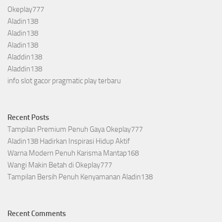
Okeplay777
Aladin138
Aladin138
Aladin138
Aladdin138
Aladdin138
info slot gacor pragmatic play terbaru
Recent Posts
Tampilan Premium Penuh Gaya Okeplay777
Aladin138 Hadirkan Inspirasi Hidup Aktif
Warna Modern Penuh Karisma Mantap168
Wangi Makin Betah di Okeplay777
Tampilan Bersih Penuh Kenyamanan Aladin138
Recent Comments