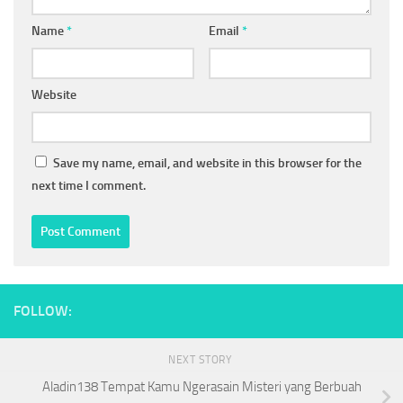
Name
*
Email
*
Website
Save my name, email, and website in this browser for the
next time I comment.
FOLLOW:
NEXT STORY
Aladin138 Tempat Kamu Ngerasain Misteri yang Berbuah