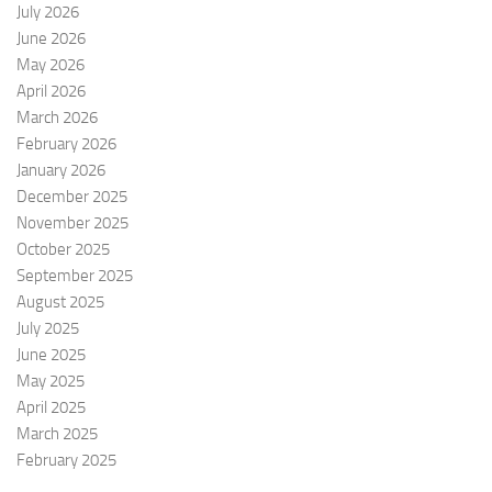
July 2026
June 2026
May 2026
April 2026
March 2026
February 2026
January 2026
December 2025
November 2025
October 2025
September 2025
August 2025
July 2025
June 2025
May 2025
April 2025
March 2025
February 2025