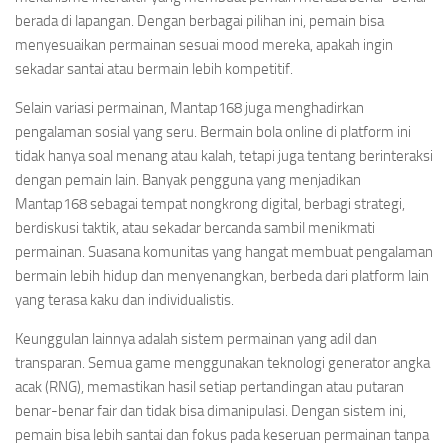
berada di lapangan. Dengan berbagai pilihan ini, pemain bisa
menyesuaikan permainan sesuai mood mereka, apakah ingin
sekadar santai atau bermain lebih kompetitif.
Selain variasi permainan, Mantap168 juga menghadirkan
pengalaman sosial yang seru. Bermain bola online di platform ini
tidak hanya soal menang atau kalah, tetapi juga tentang berinteraksi
dengan pemain lain. Banyak pengguna yang menjadikan
Mantap168 sebagai tempat nongkrong digital, berbagi strategi,
berdiskusi taktik, atau sekadar bercanda sambil menikmati
permainan. Suasana komunitas yang hangat membuat pengalaman
bermain lebih hidup dan menyenangkan, berbeda dari platform lain
yang terasa kaku dan individualistis.
Keunggulan lainnya adalah sistem permainan yang adil dan
transparan. Semua game menggunakan teknologi generator angka
acak (RNG), memastikan hasil setiap pertandingan atau putaran
benar-benar fair dan tidak bisa dimanipulasi. Dengan sistem ini,
pemain bisa lebih santai dan fokus pada keseruan permainan tanpa