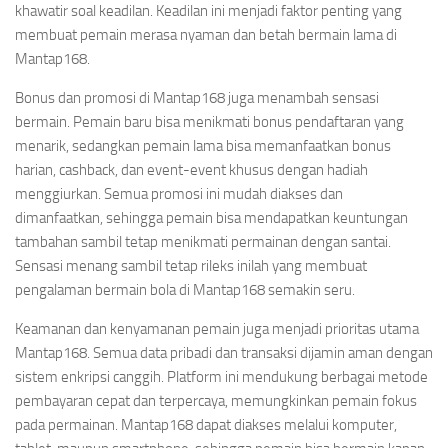
khawatir soal keadilan. Keadilan ini menjadi faktor penting yang
membuat pemain merasa nyaman dan betah bermain lama di
Mantap168.
Bonus dan promosi di Mantap168 juga menambah sensasi
bermain. Pemain baru bisa menikmati bonus pendaftaran yang
menarik, sedangkan pemain lama bisa memanfaatkan bonus
harian, cashback, dan event-event khusus dengan hadiah
menggiurkan. Semua promosi ini mudah diakses dan
dimanfaatkan, sehingga pemain bisa mendapatkan keuntungan
tambahan sambil tetap menikmati permainan dengan santai.
Sensasi menang sambil tetap rileks inilah yang membuat
pengalaman bermain bola di Mantap168 semakin seru.
Keamanan dan kenyamanan pemain juga menjadi prioritas utama
Mantap168. Semua data pribadi dan transaksi dijamin aman dengan
sistem enkripsi canggih. Platform ini mendukung berbagai metode
pembayaran cepat dan terpercaya, memungkinkan pemain fokus
pada permainan. Mantap168 dapat diakses melalui komputer,