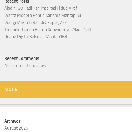
Recent Posts
Aladin138 Hadirkan Inspirasi Hidup Aktif
Warna Modern Penuh Karisma Mantap168
Wangi Makin Betah di Okeplay777
Tampilan Bersih Penuh Kenyamanan Aladin138
Ruang Digital Kekinian Mantap168
Recent Comments
No comments to show.
MORE
Archives
August 2026