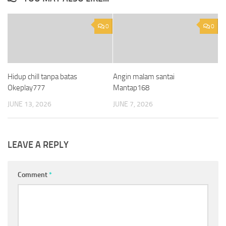
0
0
Hidup chill tanpa batas
Angin malam santai
Okeplay777
Mantap168
JUNE 13, 2026
JUNE 7, 2026
LEAVE A REPLY
Comment
*