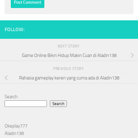
FOLLOW:
NEXT STORY
Game Online Bikin Hidup Makin Cuan di Aladin138
PREVIOUS STORY
Rahasia gameplay keren yang cuma ada di Aladin138
Search
Search
Okeplay777
Aladin138