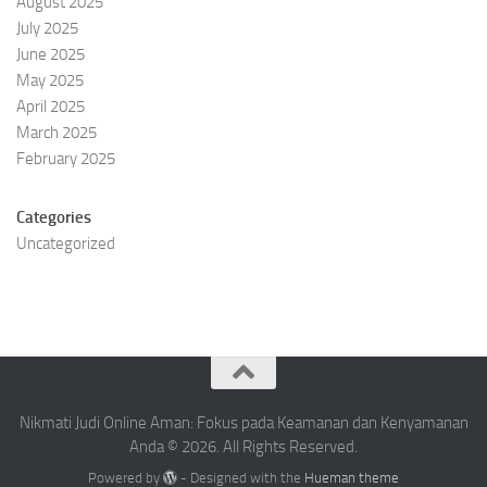
August 2025
July 2025
June 2025
May 2025
April 2025
March 2025
February 2025
Categories
Uncategorized
Nikmati Judi Online Aman: Fokus pada Keamanan dan Kenyamanan
Anda © 2026. All Rights Reserved.
Powered by
- Designed with the
Hueman theme