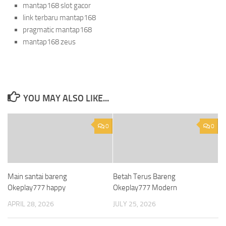
mantap168 slot gacor
link terbaru mantap168
pragmatic mantap168
mantap168 zeus
YOU MAY ALSO LIKE...
0
0
Main santai bareng
Betah Terus Bareng
Okeplay777 happy
Okeplay777 Modern
APRIL 28, 2026
JULY 25, 2026