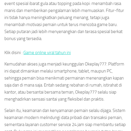
event spesial ibarat gula atau topping pada kopi: menambah rasa
manis dan memberikan pengalaman lebih memuaskan. Fitur-fitur
ini tidak hanya meningkatkan peluang menang, tetapi juga
menambah motivasi pemain untuk terus mencoba game baru.
Setiap putaran jadi lebih menyenangkan dan terasa spesial berkat
bonus yang tersedia.
Klik disini :
Game online viral tahun ini
Kemudahan akses juga menjadi keunggulan Okeplay777. Platform
ini dapat dimainkan melalui smartphone, tablet, maupun PC,
sehingga pemain bisa menikmati permainan menenangkan kapan
saja dan di mana saja. Entah sedang rebahan di rumah, istirahat di
kantor, atau bersantai bersama teman, Okeplay777 selalu siap
menghadirkan sensasi santai yang fleksibel dan praktis.
Selain itu, keamanan dan kenyamanan pemain selalu dijaga. Sistem
keamanan modern melindungi data pribadi dan transaksi pemain,
sementara layanan customer service 24 jam siap membantu setiap