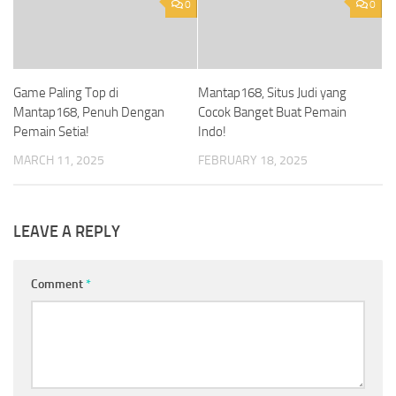
0
0
Game Paling Top di
Mantap168, Situs Judi yang
Mantap168, Penuh Dengan
Cocok Banget Buat Pemain
Pemain Setia!
Indo!
MARCH 11, 2025
FEBRUARY 18, 2025
LEAVE A REPLY
Comment
*