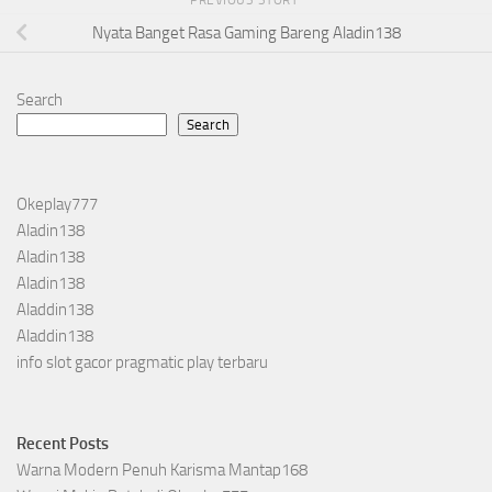
PREVIOUS STORY
Nyata Banget Rasa Gaming Bareng Aladin138
Search
Search
Okeplay777
Aladin138
Aladin138
Aladin138
Aladdin138
Aladdin138
info slot gacor pragmatic play terbaru
Recent Posts
Warna Modern Penuh Karisma Mantap168