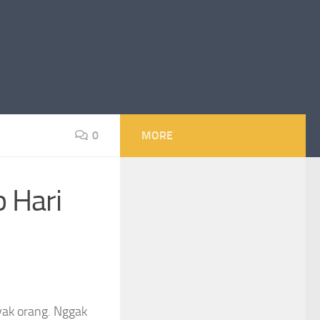
0
MORE
 Hari
yak orang. Nggak