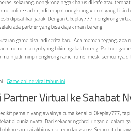
nerasi sekarang, nongkrong nggak harus di kafe atau tempat 
ame online sudah jadi tempat nongkrong virtual yang bikin 
eski dipisahkan jarak. Dengan Okeplay777, nongkrong virtual 
selalu ada partner yang bisa diajak main bareng.
putaran game bisa jadi cerita baru. Ada momen tegang, ada
ada momen konyol yang bikin ngakak bareng. Partner game i
 main jadi mirip nongkrong rame-rame, meski semuanya di
ni :
Game online viral tahun ini
i Partner Virtual ke Sahabat N
edikit pemain yang awalnya cuma kenal di Okeplay777, tapi 
ekat di dunia nyata. Dari sekadar ngobrol ringan di dalam ga
, bahkan sampai akhirnya ketemu langsung. Semua itu berawa