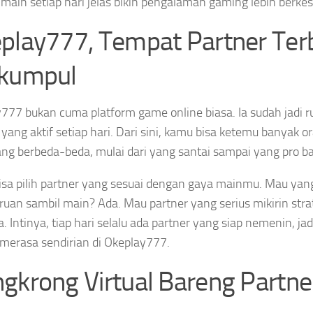
 main setiap hari jelas bikin pengalaman gaming lebih berke
play777, Tempat Partner Ter
kumpul
777 bukan cuma platform game online biasa. Ia sudah jadi r
yang aktif setiap hari. Dari sini, kamu bisa ketemu banyak 
ng berbeda-beda, mulai dari yang santai sampai yang pro b
sa pilih partner yang sesuai dengan gaya mainmu. Mau yan
ruan sambil main? Ada. Mau partner yang serius mikirin str
a. Intinya, tiap hari selalu ada partner yang siap nemenin, j
merasa sendirian di Okeplay777.
gkrong Virtual Bareng Partne