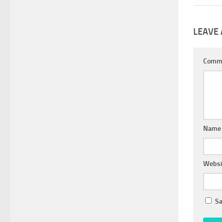
LEAVE 
Comm
Nam
Websi
Sa