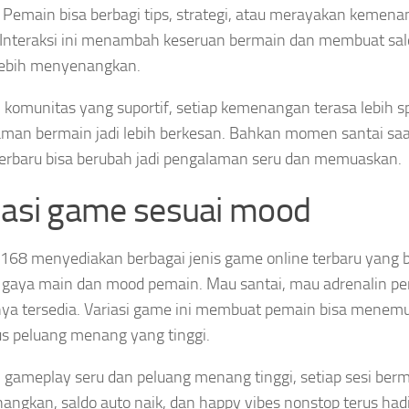
 Pemain bisa berbagi tips, strategi, atau merayakan kemen
Interaksi ini menambah keseruan bermain dan membuat sald
lebih menyenangkan.
komunitas yang suportif, setiap kemenangan terasa lebih sp
man bermain jadi lebih berkesan. Bahkan momen santai sa
terbaru bisa berubah jadi pengalaman seru dan memuaskan.
iasi game sesuai mood
68 menyediakan berbagai jenis game online terbaru yang b
gaya main dan mood pemain. Mau santai, mau adrenalin pen
a tersedia. Variasi game ini membuat pemain bisa menemu
us peluang menang yang tinggi.
gameplay seru dan peluang menang tinggi, setiap sesi berm
ngkan, saldo auto naik, dan happy vibes nonstop terus hadi