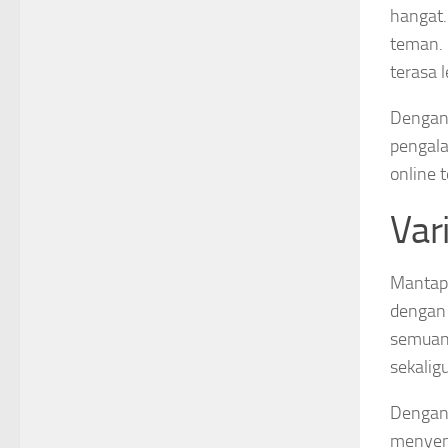
hangat.
teman. 
terasa 
Dengan 
pengala
online 
Var
Mantap1
dengan 
semuany
sekalig
Dengan 
menyena