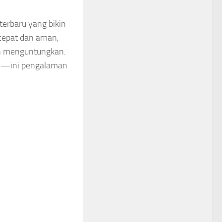
terbaru yang bikin
 cepat dan aman,
an menguntungkan.
an—ini pengalaman