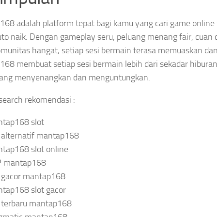
68 adalah platform tepat bagi kamu yang cari game online 
uto naik. Dengan gameplay seru, peluang menang fair, cuan
omunitas hangat, setiap sesi bermain terasa memuaskan d
68 membuat setiap sesi bermain lebih dari sekadar hibur
yang menyenangkan dan menguntungkan.
search rekomendasi :
tap168 slot
k alternatif mantap168
tap168 slot online
P mantap168
k gacor mantap168
tap168 slot gacor
k terbaru mantap168
gmatic mantap168