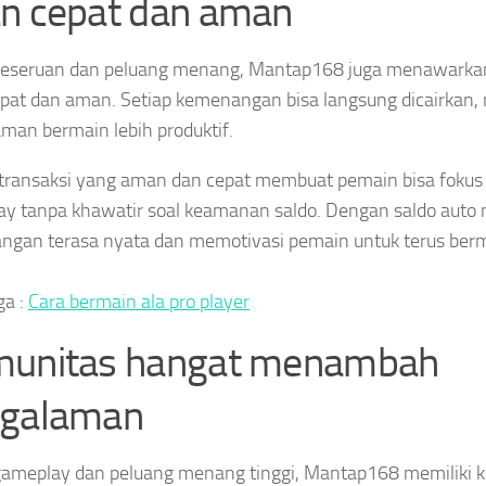
n cepat dan aman
 keseruan dan peluang menang, Mantap168 juga menawarka
pat dan aman. Setiap kemenangan bisa langsung dicairkan
man bermain lebih produktif.
transaksi yang aman dan cepat membuat pemain bisa fokus
y tanpa khawatir soal keamanan saldo. Dengan saldo auto n
gan terasa nyata dan memotivasi pemain untuk terus berm
ga :
Cara bermain ala pro player
unitas hangat menambah
galaman
gameplay dan peluang menang tinggi, Mantap168 memiliki k