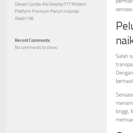
permain
Desain Cerdas Ala Okeplay777 Modern
sensasi
Platform Premium Penuh Inspirasi
Aladin138
Pel
nai
Recent Comments
No comments to show.
Salah s
transpa
Dengan 
berhasi
Sensasi
menamb
tinggi,
memuas