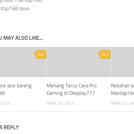
tap168 zeus
 MAY ALSO LIKE...
0
0
ore asik bareng
Menang Terus Cara Pro
Rebahan se
38
Gaming di Okeplay777
Mantap16
, 2026
APRIL 29, 2025
APRIL 22, 2
A REPLY