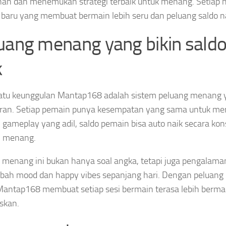
an dan menemukan strategi terbaik untuk menang. Setiap ha
 baru yang membuat bermain lebih seru dan peluang saldo nai
uang menang yang bikin saldo
k
atu keunggulan Mantap168 adalah sistem peluang menang y
ran. Setiap pemain punya kesempatan yang sama untuk me
gameplay yang adil, saldo pemain bisa auto naik secara kons
l menang.
 menang ini bukan hanya soal angka, tetapi juga pengalama
ah mood dan happy vibes sepanjang hari. Dengan peluan
 Mantap168 membuat setiap sesi bermain terasa lebih berma
kan.