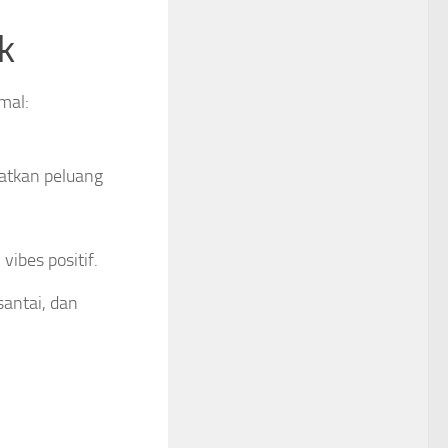
k
mal:
katkan peluang
ibes positif.
santai, dan