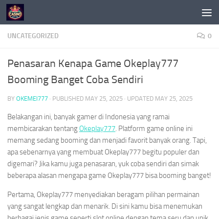
Skip to content
UNCATEGORIZED
0
Penasaran Kenapa Game Okeplay777
Booming Banget Coba Sendiri
BY
OKEMEI777
· PUBLISHED
MAY 25, 2025
· UPDATED
MAY 25, 2025
Belakangan ini, banyak gamer di Indonesia yang ramai
membicarakan tentang
Okeplay777
. Platform game online ini
memang sedang booming dan menjadi favorit banyak orang. Tapi,
apa sebenarnya yang membuat Okeplay777 begitu populer dan
digemari? Jika kamu juga penasaran, yuk coba sendiri dan simak
beberapa alasan mengapa game Okeplay777 bisa booming banget!
Pertama, Okeplay777 menyediakan beragam pilihan permainan
yang sangat lengkap dan menarik. Di sini kamu bisa menemukan
berbagai jenis game seperti slot online dengan tema seru dan unik,