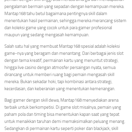
pengalaman bermain yang sepadan dengan kemampuan mereka.
Mantap168 tahu betul bagaimana pentingnya skill dalam
menentukan hasil permainan, sehingga mereka merancang sistem
dan koleksi game yang cocok untuk para gamer profesional
maupun yang sedang mengasah kemampuan.
Salah satu hal yang membuat Mantap168 spesial adalah koleksi
game-nya yang beragam dan menantang. Dari berbagai jenis slot
dengan tema kreatif, permainan kartu yang menuntut strategi,
hingga live casino dengan atmosfer persaingan nyata, semua
dirancang untuk memberi ruang bagi pemain mengasah skill
mereka. Bukan sekadar hoki, tapi kombinasi antara strategi,
kecerdasan, dan keberanian yang menentukan kemenangan.
Bagi gamer dengan skill dewa, Mantap168 menyediakan arena
terbaik untuk berkompetisi. Di game slot misalnya, pemain yang
paham pola dan timing bisa menentukan kapan saat yang tepat
untuk menaikkan taruhan demi memaksimalkan peluang menang.
Sedangkan di permainan kartu seperti poker dan blackjack, skill