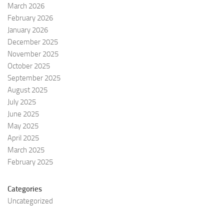
March 2026
February 2026
January 2026
December 2025
November 2025
October 2025
September 2025
August 2025
July 2025
June 2025
May 2025
April 2025
March 2025
February 2025
Categories
Uncategorized