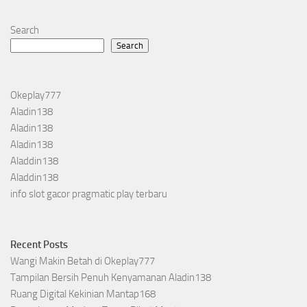
Search
Search
Okeplay777
Aladin138
Aladin138
Aladin138
Aladdin138
Aladdin138
info slot gacor pragmatic play terbaru
Recent Posts
Wangi Makin Betah di Okeplay777
Tampilan Bersih Penuh Kenyamanan Aladin138
Ruang Digital Kekinian Mantap168