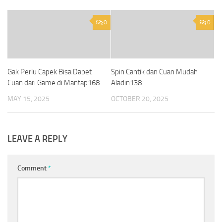
0
0
Gak Perlu Capek Bisa Dapet
Spin Cantik dan Cuan Mudah
Cuan dari Game di Mantap168
Aladin138
MAY 15, 2025
OCTOBER 20, 2025
LEAVE A REPLY
Comment
*