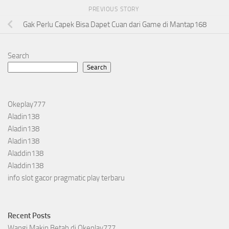
PREVIOUS STORY
Gak Perlu Capek Bisa Dapet Cuan dari Game di Mantap168
Search
Search
Okeplay777
Aladin138
Aladin138
Aladin138
Aladdin138
Aladdin138
info slot gacor pragmatic play terbaru
Recent Posts
Wangi Makin Betah di Okeplay777