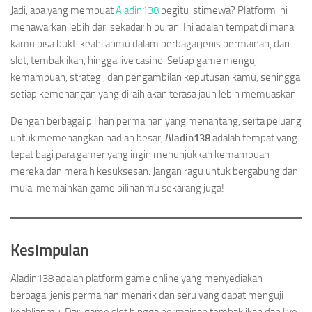
Jadi, apa yang membuat
Aladin138
begitu istimewa? Platform ini
menawarkan lebih dari sekadar hiburan. Ini adalah tempat di mana
kamu bisa bukti keahlianmu dalam berbagai jenis permainan, dari
slot, tembak ikan, hingga live casino. Setiap game menguji
kemampuan, strategi, dan pengambilan keputusan kamu, sehingga
setiap kemenangan yang diraih akan terasa jauh lebih memuaskan.
Dengan berbagai pilihan permainan yang menantang, serta peluang
untuk memenangkan hadiah besar,
Aladin138
adalah tempat yang
tepat bagi para gamer yang ingin menunjukkan kemampuan
mereka dan meraih kesuksesan. Jangan ragu untuk bergabung dan
mulai memainkan game pilihanmu sekarang juga!
Kesimpulan
Aladin138 adalah platform game online yang menyediakan
berbagai jenis permainan menarik dan seru yang dapat menguji