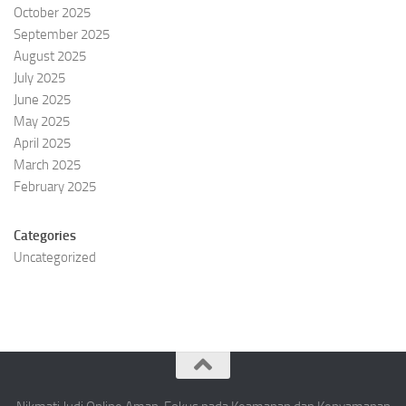
October 2025
September 2025
August 2025
July 2025
June 2025
May 2025
April 2025
March 2025
February 2025
Categories
Uncategorized