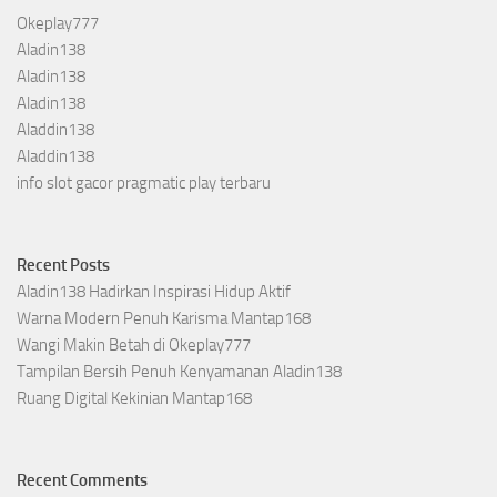
Okeplay777
Aladin138
Aladin138
Aladin138
Aladdin138
Aladdin138
info slot gacor pragmatic play terbaru
Recent Posts
Aladin138 Hadirkan Inspirasi Hidup Aktif
Warna Modern Penuh Karisma Mantap168
Wangi Makin Betah di Okeplay777
Tampilan Bersih Penuh Kenyamanan Aladin138
Ruang Digital Kekinian Mantap168
Recent Comments