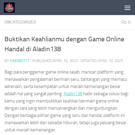
Skip to content
UNCATEGORIZED
0
Buktikan Keahlianmu dengan Game Online
Handal di Aladin138
BY
OKEMEI777
· PUBLISHED
APRIL 10, 2025
· UPDATED
APRIL 10, 2025
Bagi para penggemar game online sejati, mencari platform yang
menawarkan pengalaman bermain seru, tantangan yang memacu
adrenalin, serta kesempatan untuk meraih kemenangan besar
adalah hal yang sangat penting.
Aladin138
hadir sebagai solusi bagi
kamu yang ingin membuktikan keahlian bermain game online
dengan cara yang lebih menyenangkan dan menguntungkan.
Dengan berbagai pilihan game yang seru dan handal, platform ini
menawarkan lebih dari sekadar hiburan, tetapi juga peluang besar
untuk meraih kemenangan.