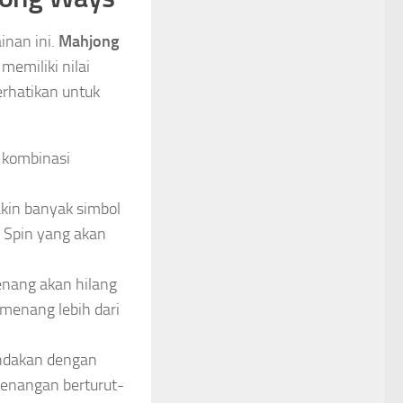
inan ini.
Mahjong
memiliki nilai
rhatikan untuk
 kombinasi
akin banyak simbol
 Spin yang akan
enang akan hilang
menang lebih dari
andakan dengan
enangan berturut-