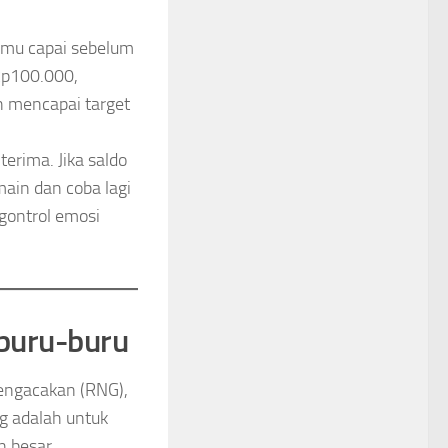
amu capai sebelum
Rp100.000,
h mencapai target
terima. Jika saldo
main dan coba lagi
gontrol emosi
rburu-buru
engacakan (RNG),
ng adalah untuk
 besar.