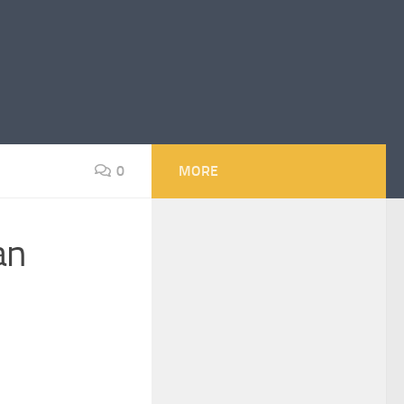
0
MORE
an