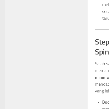
mel
sec
taru
Step
Spin
Salah s
meman
minimal
mendap
yang leb
Boc
men