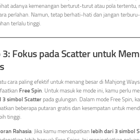
ihat adanya kemenangan berturut-turut atau pola tertentu, 
ara perlahan. Namun, tetap berhati-hati dan jangan terbur
han terlalu tinggi.
 3: Fokus pada Scatter untuk Mem
s
atu cara paling efektif untuk menang besar di Mahjong Way
faatkan
Free Spin
. Untuk masuk ke mode ini, kamu perlu m
 3 simbol Scatter
pada gulungan. Dalam mode Free Spin, k
atkan beberapa putaran gratis dan kesempatan untuk men
ih tinggi.
oran Rahasia
: Jika kamu mendapatkan
lebih dari 3 simbol S
dapatkan lebih banyak Free Spins. Ini meningkatkan peluan