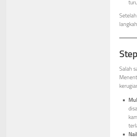
turu
Setelah
langkah
Step
Salah s
Menen
kerugia
Mul
dis
kam
terl
Nai