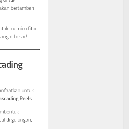
akan bertambah
ntuk memicu fitur
angat besar!
cading
manfaatkan untuk
ascading Reels
.
membentuk
cul di gulungan,