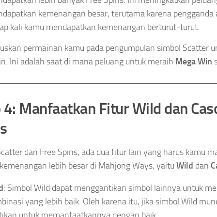
dapatkan kemenangan besar, terutama karena pengganda 
iap kali kamu mendapatkan kemenangan berturut-turut.
okuskan permainan kamu pada pengumpulan simbol Scatter u
in. Ini adalah saat di mana peluang untuk meraih
Mega Win
s
 4: Manfaatkan Fitur Wild dan Cas
s
Scatter dan Free Spins, ada dua fitur lain yang harus kamu 
kemenangan lebih besar di Mahjong Ways, yaitu
Wild
dan
C
d
: Simbol Wild dapat menggantikan simbol lainnya untuk 
binasi yang lebih baik. Oleh karena itu, jika simbol Wild mun
tikan untuk memanfaatkannya dengan baik.