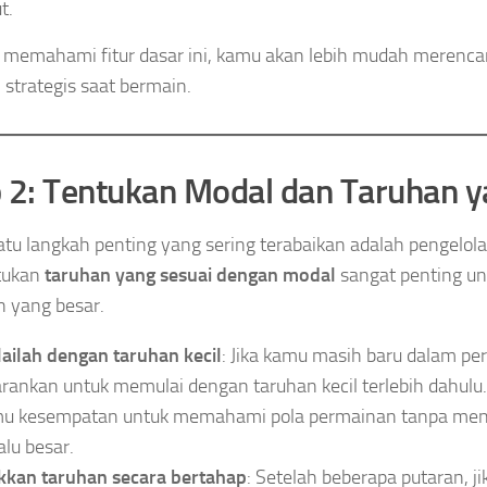
t.
 memahami fitur dasar ini, kamu akan lebih mudah merenc
 strategis saat bermain.
 2: Tentukan Modal dan Taruhan y
atu langkah penting yang sering terabaikan adalah pengelol
tukan
taruhan yang sesuai dengan modal
sangat penting un
n yang besar.
ailah dengan taruhan kecil
: Jika kamu masih baru dalam per
arankan untuk memulai dengan taruhan kecil terlebih dahulu.
u kesempatan untuk memahami pola permainan tanpa meng
alu besar.
kkan taruhan secara bertahap
: Setelah beberapa putaran, j