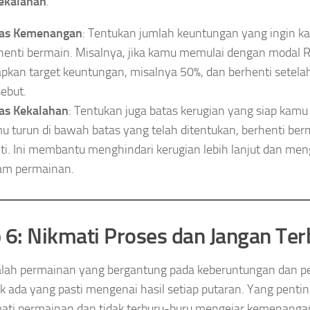
kekalahan
.
as Kemenangan
: Tentukan jumlah keuntungan yang ingin k
henti bermain. Misalnya, jika kamu memulai dengan modal 
apkan target keuntungan, misalnya 50%, dan berhenti setela
sebut.
as Kekalahan
: Tentukan juga batas kerugian yang siap kamu 
u turun di bawah batas yang telah ditentukan, berhenti ber
ti. Ini membantu menghindari kerugian lebih lanjut dan men
am permainan.
 6: Nikmati Proses dan Jangan Te
alah permainan yang bergantung pada keberuntungan dan p
dak ada yang pasti mengenai hasil setiap putaran. Yang penti
ti permainan dan tidak terburu-buru mengejar kemenangan